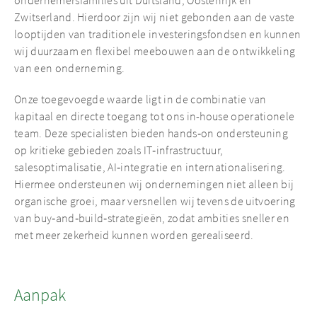
ondernemersfamilies uit Duitsland, Oostenrijk en
INVESTERINGEN
Zwitserland. Hierdoor zijn wij niet gebonden aan de vaste
looptijden van traditionele investeringsfondsen en kunnen
NIEUWS & INZICHTEN
wij duurzaam en flexibel meebouwen aan de ontwikkeling
van een onderneming.
Onze toegevoegde waarde ligt in de combinatie van
kapitaal en directe toegang tot ons in-house operationele
team. Deze specialisten bieden hands‑on ondersteuning
op kritieke gebieden zoals IT‑infrastructuur,
salesoptimalisatie, AI‑integratie en internationalisering.
Hiermee ondersteunen wij ondernemingen niet alleen bij
organische groei, maar versnellen wij tevens de uitvoering
van buy‑and‑build‑strategieën, zodat ambities sneller en
met meer zekerheid kunnen worden gerealiseerd.
Aanpak