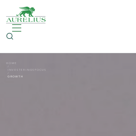
HOME
INVESTERINGSFOCUS
GROWTH