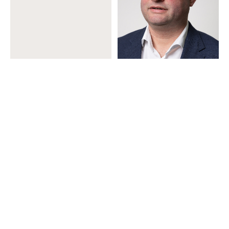
Eric Blumenthal
Nico Vitense
Partner at AURELIUS
Partner at AURELIUS
Wachstumskapital
Wachstumskapital
Bekijk alle