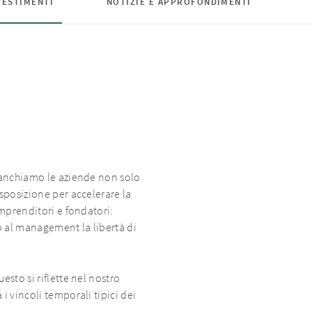
VESTIMENTI
NOTIZIE E APPROFONDIMENTI
fianchiamo le aziende non solo
sposizione per accelerare la
mprenditori e fondatori:
o al management la libertà di
sto si riflette nel nostro
 vincoli temporali tipici dei