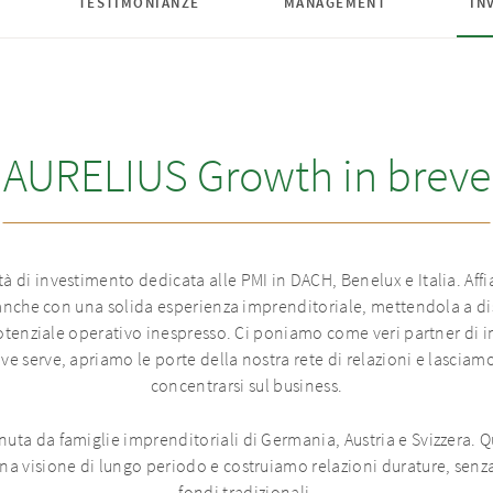
TESTIMONIANZE
MANAGEMENT
IN
AURELIUS Growth in breve
 di investimento dedicata alle PMI in DACH, Benelux e Italia. Af
 anche con una solida esperienza imprenditoriale, mettendola a di
 potenziale operativo inespresso. Ci poniamo come veri partner di i
 serve, apriamo le porte della nostra rete di relazioni e lasciam
concentrarsi sul business.
ta da famiglie imprenditoriali di Germania, Austria e Svizzera. Que
a visione di lungo periodo e costruiamo relazioni durature, senza i