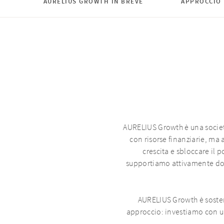
AURELIUS GROWTH IN BREVE
APPROCCIO
AURELIUS Growth è una società
con risorse finanziarie, ma
crescita e sbloccare il
supportiamo attivamente dove
AURELIUS Growth è sostenu
approccio: investiamo con un