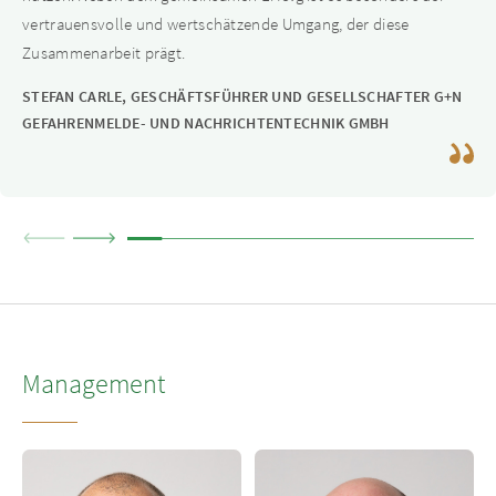
unabhängiger Sparringspartner, der das Management
vertrauensvolle und wertschätzende Umgang, der diese
nachhaltig unterstützt.
Zusammenarbeit prägt.
STEFAN CARLE, GESCHÄFTSFÜHRER UND GESELLSCHAFTER G+N
GEFAHRENMELDE- UND NACHRICHTENTECHNIK GMBH
Management