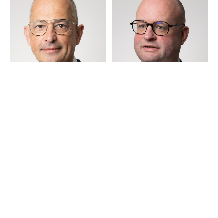
Eric Blumenthal
Nico Vitense
Partner bei AURELIUS
Partner bei AURELIUS
Wachstumskapital
Wachstumskapital
Zum Team