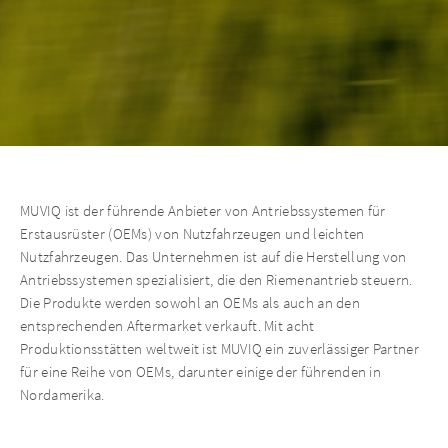
MUVIQ ist der führende Anbieter von Antriebssystemen für
Erstausrüster (OEMs) von Nutzfahrzeugen und leichten
Nutzfahrzeugen. Das Unternehmen ist auf die Herstellung von
Antriebssystemen spezialisiert, die den Riemenantrieb steuern.
Die Produkte werden sowohl an OEMs als auch an den
entsprechenden Aftermarket verkauft. Mit acht
Produktionsstätten weltweit ist MUVIQ ein zuverlässiger Partner
für eine Reihe von OEMs, darunter einige der führenden in
Nordamerika.