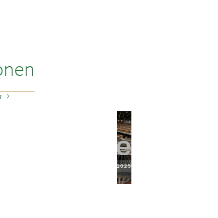
onen
n
2025