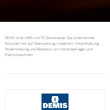
DEMIS ist ein MRO und TIC Dienstleister. Das Unternehmen
fokussiert sich auf Überwachung, Inspektion, Instandhaltung,
Modernisierung und Reparatur von Industrieanlagen und
Elektromaschinen.