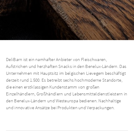
DeliBarn ist ein namhafter Anbieter von Fleischwaren,
Aufstrichen und herzhaften Snacks in den Benelux-Ländern. Das
Unternehmen mit Hauptsitz im belgischen Lievegem beschäftigt
derzeit rund 1.500. Es betreibt sechs hochmoderne Standorte,
die einen erstklassigen Kundenstamm von großen
Einzelhändlern, Großhändlern und Lebensmitteldienstleistern in
den Benelux-Ländern und Westeuropa bedienen. Nachhaltige
und innovative Ansätze bei Produkten und Verpackungen.