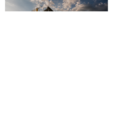
NEUIGKEITEN
•
2026
LSG’s transformation to SkyChefs: from
underloved catering unit into culinary
champion
Für AURELIUS Insights anmelden