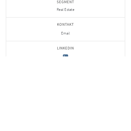
SEGMENT
Real Estate
KONTAKT
Email
LINKEDIN
zurück zum Team
Für AURELIUS Insights anmelden