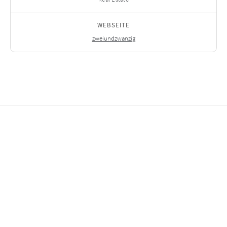
WEBSEITE
zweiundzwanzig
Ausgewählte
Investitionen