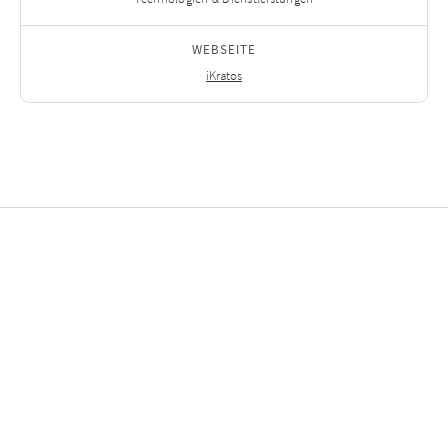
WEBSEITE
iKratos
Ausgewählte
Investitionen