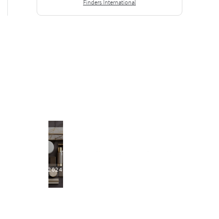
Finders International
2024