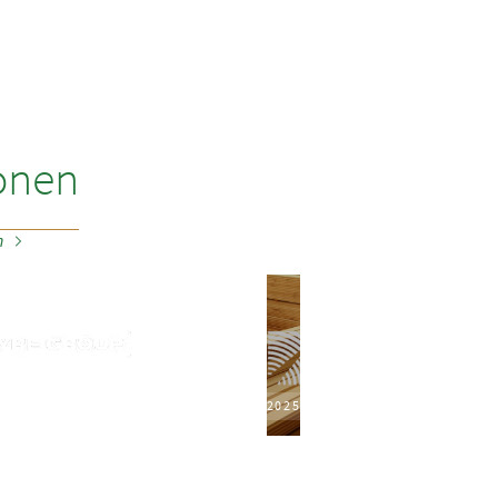
onen
n
2025