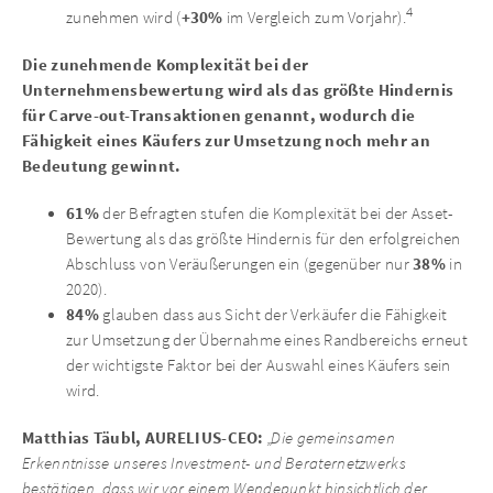
4
+30%
zunehmen wird (
im Vergleich zum Vorjahr).
Die zunehmende Komplexität bei der
Unternehmensbewertung wird als das größte Hindernis
für Carve-out-Transaktionen genannt, wodurch die
Fähigkeit eines Käufers zur Umsetzung noch mehr an
Bedeutung gewinnt.
61%
der Befragten stufen die Komplexität bei der Asset-
Bewertung als das größte Hindernis für den erfolgreichen
38%
Abschluss von Veräußerungen ein (gegenüber nur
in
2020).
84%
glauben dass aus Sicht der Verkäufer die Fähigkeit
zur Umsetzung der Übernahme eines Randbereichs erneut
der wichtigste Faktor bei der Auswahl eines Käufers sein
wird.
Matthias Täubl, AURELIUS-CEO:
„Die gemeinsamen
Erkenntnisse unseres Investment- und Beraternetzwerks
bestätigen, dass wir vor einem Wendepunkt hinsichtlich der