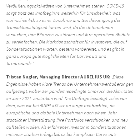
Veräußerungsaktivitäten von Unternehmen stehen. COVID-19
sorgt trotz des Impfbeginns weiterhin für Unsicherheit, was
wahrscheinlich zu einer Zunahme und Beschleunigung der
Transaktionstätigkeit führen wird, da die Unternehmen
versuchen, ihre Bilanzen zu stärken und ihre operativen Abläufe
zu vereinfachen. Die Marktlandschaft ist für Investoren, die auf
Sondersituationen warten, bestens vorbereitet, und es gibt in
ganz Europa gute Möglichkeiten für Carve-outs und
Turnarounds.“
Tristan Nagler, Managing Director AURELIUS UK:
„Diese
Ergebnisse haben klare Trends bei Unternehmensveräußerungen
aufgezeigt, wobei der pandemiebedingte Umbruch die Aktivitäten
im Jahr 2021 verstärken wird. Die Umfrage bestätigt vieles von
dem, was wir bei AURELIUS schon lange beobachten, da
europäische und globale Unternehmen nach einem Jahr
staatlicher Unterstützung ihre Portfolios verschlanken und neu
aufstellen wollen. Als erfahrener Investor in Sondersituationen
mit einer starken Erfolgsbilanz bei komplexen Carve-outs