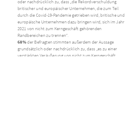
oder nachdrücklich zu, dass „die Rekordverschuldung
britischer und europäischer Unternehmen, die zum Teil
durch die Covid-19-Pandemie getrieben wird, britische und
europäische Unternehmen dazu bringen wird, sich im Jahr
2021 von nicht zum Kerngeschäft gehörenden
Randbereichen zu trennen“.
68%
der Befragten stimmten außerdem der Aussage
grundsätzlich oder nachdrücklich zu, dass „es zu einer
verstärkten Veräußerung von nicht zum Kerngeschäft
gehörenden Randbereichen durch britische und
europäische Unternehmen kommen wird, die ihren
Firmensitz in den Ländern haben, die von der Covid-19-
Pandemie wirtschaftlich am stärksten betroffen sind“.
Im dritten Jahr in Folge gehen die Befragten davon
aus, dass die beiden Branchen mit den meisten
Veräußerungen von nicht zum Kerngeschäft
gehörenden Vermögenswerten im Jahr 2021 die
Industrie und der Einzelhandel sein werden.
Von den beiden oben genannten Branchen identifizierten
mehr als drei Viertel der Befragten die Industrie und nur