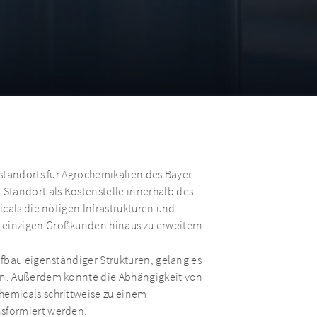
standorts für Agrochemikalien des Bayer
tandort als Kostenstelle innerhalb des
cals die nötigen Infrastrukturen und
einzigen Großkunden hinaus zu erweitern.
fbau eigenständiger Strukturen, gelang es
en. Außerdem konnte die Abhängigkeit von
emicals schrittweise zu einem
sformiert werden.