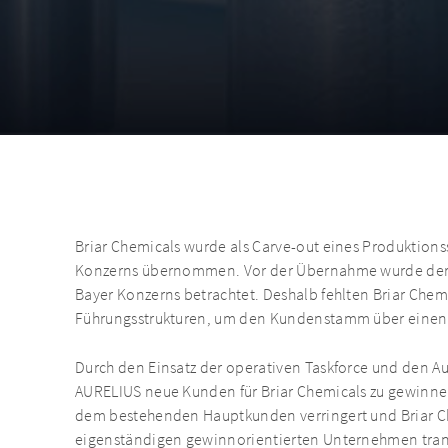
Briar Chemicals wurde als Carve-out eines Produktions
Konzerns übernommen. Vor der Übernahme wurde der S
Bayer Konzerns betrachtet. Deshalb fehlten Briar Chemi
Führungsstrukturen, um den Kundenstamm über einen 
Durch den Einsatz der operativen Taskforce und den Au
AURELIUS neue Kunden für Briar Chemicals zu gewinn
dem bestehenden Hauptkunden verringert und Briar Ch
eigenständigen gewinnorientierten Unternehmen tran