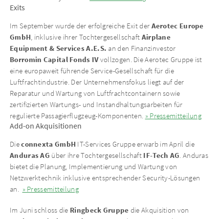
Exits
Aerotec Europe
Im September wurde der erfolgreiche Exit der
GmbH
Airplane
, inklusive ihrer Tochtergesellschaft
Equipment & Services A.E.S.
an den Finanzinvestor
Borromin Capital Fonds IV
vollzogen. Die Aerotec Gruppe ist
eine europaweit führende Service-Gesellschaft für die
Luftfrachtindustrie. Der Unternehmensfokus liegt auf der
Reparatur und Wartung von Luftfrachtcontainern sowie
zertifizierten Wartungs- und Instandhaltungsarbeiten für
regulierte Passagierflugzeug-Komponenten.
» Pressemitteilung
Add-on Akquisitionen
connexta GmbH
Die
IT-Services Gruppe erwarb im April die
Anduras AG
IF-Tech AG
über ihre Tochtergesellschaft
. Anduras
bietet die Planung, Implementierung und Wartung von
Netzwerktechnik inklusive entsprechender Security-Lösungen
an.
» Pressemitteilung
Ringbeck Gruppe
Im Juni schloss die
die Akquisition von