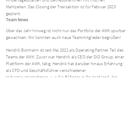
Mahlzeiten. Das Closing der Transaktion ist für Februar 2023
geplant.
Team News
Über das Jahr hinweg ist nicht nur das Portfolio der AWK spürbar
gewachsen. Wir konnten auch neue Teammitglieder begrüßen!
Hendrik Bormann ist seit Mai 2022 als Operating Partner Teil des
Teams der AWK. Zuvor war Hendrik als CEO der DID Group, einer
Plattform der AWK, tätig. Hendrik hat darüber hinaus Erfahrung
als CFO und Geschäftsführer verschiedener
Industrieunternehmen, u. a. für Bilfinger in Deutschland, der
Schweiz und den USA.
Dr. Philipp Klöcker ergänzt die AWK seit Dezember 2022 als
Operating Partner mit Fokus auf Buy & Build-Investments im
deutschen Mittelstand. Philipp war bereits von 2018 – 2022 bei
der AURELIUS Equity Opportunities tätig. Dort hatte er zuletzt
das Portfoliounternehmen AKAD University als Co-
Geschäftsführer in den erfolgreichen Exit begleitet. Weitere