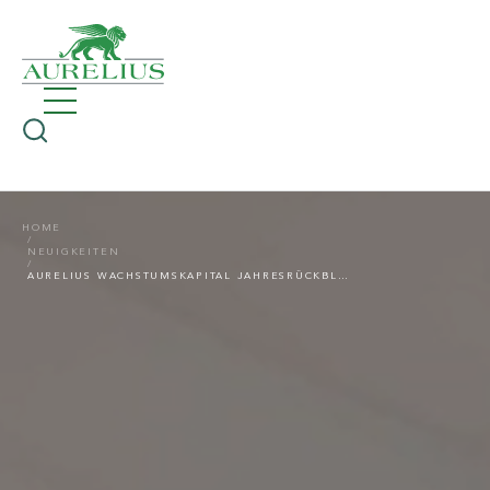
HOME
NEUIGKEITEN
AURELIUS WACHSTUMSKAPITAL JAHRESRÜCKBLICK 2022