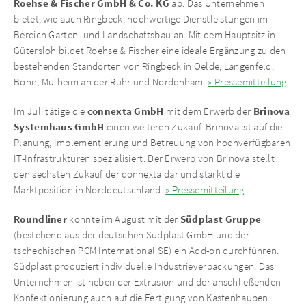
Roehse & Fischer GmbH & Co. KG
ab. Das Unternehmen
bietet, wie auch Ringbeck, hochwertige Dienstleistungen im
Bereich Garten- und Landschaftsbau an. Mit dem Hauptsitz in
Gütersloh bildet Roehse & Fischer eine ideale Ergänzung zu den
bestehenden Standorten von Ringbeck in Oelde, Langenfeld,
Bonn, Mülheim an der Ruhr und Nordenham.
» Pressemitteilung
connexta GmbH
Brinova
Im Juli tätige die
mit dem Erwerb der
Systemhaus GmbH
einen weiteren Zukauf. Brinova ist auf die
Planung, Implementierung und Betreuung von hochverfügbaren
IT-Infrastrukturen spezialisiert. Der Erwerb von Brinova stellt
den sechsten Zukauf der connexta dar und stärkt die
Marktposition in Norddeutschland.
» Pressemitteilung
Roundliner
Südplast Gruppe
konnte im August mit der
(bestehend aus der deutschen Südplast GmbH und der
tschechischen PCM International SE) ein Add-on durchführen.
Südplast produziert individuelle Industrieverpackungen. Das
Unternehmen ist neben der Extrusion und der anschließenden
Konfektionierung auch auf die Fertigung von Kastenhauben