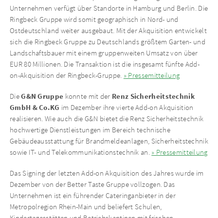
Unternehmen verfügt über Standorte in Hamburg und Berlin. Die
Ringbeck Gruppe wird somit geographisch in Nord- und
Ostdeutschland weiter ausgebaut. Mit der Akquisition entwickelt
sich die Ringbeck Gruppe zu Deutschlands größtem Garten- und
Landschaftsbauer mit einem gruppenweiten Umsatz von über
EUR 80 Millionen. Die Transaktion ist die insgesamt fünfte Add-
on-Akquisition der Ringbeck-Gruppe.
» Pressemitteilung
G&N Gruppe
Renz Sicherheitstechnik
Die
konnte mit der
GmbH & Co.KG
im Dezember ihre vierte Add-on Akquisition
realisieren. Wie auch die G&N bietet die Renz Sicherheitstechnik
hochwertige Dienstleistungen im Bereich technische
Gebäudeausstattung für Brandmeldeanlagen, Sicherheitstechnik
sowie IT- und Telekommunikationstechnik an.
» Pressemitteilung
Das Signing der letzten Add-on Akquisition des Jahres wurde im
Dezember von der Better Taste Gruppe vollzogen. Das
Unternehmen ist ein führender Cateringanbieter in der
Metropolregion Rhein-Main und beliefert Schulen,
Kindertagesstätten und Betriebskantinen mit frischen