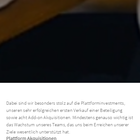
Dabei sind wir besonders stolz auf die Plattforminvestments,
unseren sehr erfolgreichen ersten Verkauf einer Beteiligung
sowie acht Add-on Akquisitionen. Mindestens genauso wichtig ist
das Wachstum unseres Teams, das uns beim Erreichen unserer
Ziele wesentlich unterstützt hat.
Plattform Akquisitionen