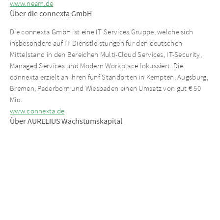
www.neam.de
Über die connexta GmbH
Die connexta GmbH ist eine IT Services Gruppe, welche sich
insbesondere auf IT Dienstleistungen für den deutschen
Mittelstand in den Bereichen Multi-Cloud Services, IT-Security,
Managed Services und Modern Workplace fokussiert. Die
connexta erzielt an ihren fünf Standorten in Kempten, Augsburg,
Bremen, Paderborn und Wiesbaden einen Umsatz von gut € 50
Mio.
www.connexta.de
Über AURELIUS Wachstumskapital
Als Teil der AURELIUS Gruppe fokussiert sich die AURELIUS
Wachstumskapital auf Buy and Build sowie
Buyouts/Nachfolgelösungen. Das Portfolio der AURELIUS
Wachstumskapital umfasst derzeit insgesamt acht
Plattformunternehmen. Neben Kapital für Investitionen und
Wachstum unterstützt AURELIUS Wachstumskapital das
Management der erworbenen Gesellschaften durch
umfangreiche unternehmerische Erfahrung und hilft so,