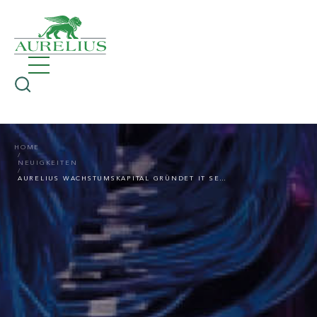
HOME
NEUIGKEITEN
AURELIUS WACHSTUMSKAPITAL GRÜNDET IT SERVICES-GRUPPE CONNEXTA UND ERWIRBT IT SECURITY-SPEZIALISTEN NEAM IT-SERVICES GMBH