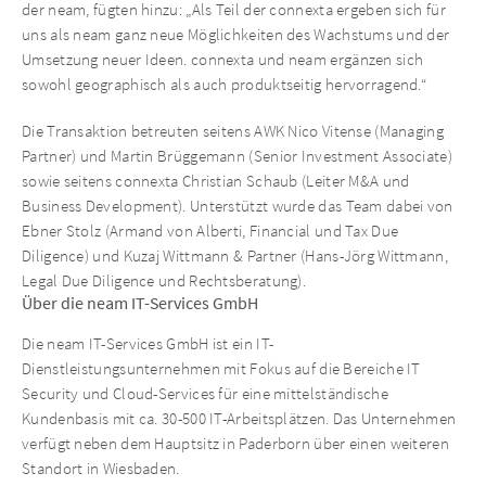
der neam, fügten hinzu: „Als Teil der connexta ergeben sich für
uns als neam ganz neue Möglichkeiten des Wachstums und der
Umsetzung neuer Ideen. connexta und neam ergänzen sich
sowohl geographisch als auch produktseitig hervorragend.“
Die Transaktion betreuten seitens AWK Nico Vitense (Managing
Partner) und Martin Brüggemann (Senior Investment Associate)
sowie seitens connexta Christian Schaub (Leiter M&A und
Business Development). Unterstützt wurde das Team dabei von
Ebner Stolz (Armand von Alberti, Financial und Tax Due
Diligence) und Kuzaj Wittmann & Partner (Hans-Jörg Wittmann,
Legal Due Diligence und Rechtsberatung).
Über die neam IT-Services GmbH
Die neam IT-Services GmbH ist ein IT-
Dienstleistungsunternehmen mit Fokus auf die Bereiche IT
Security und Cloud-Services für eine mittelständische
Kundenbasis mit ca. 30-500 IT-Arbeitsplätzen. Das Unternehmen
verfügt neben dem Hauptsitz in Paderborn über einen weiteren
Standort in Wiesbaden.