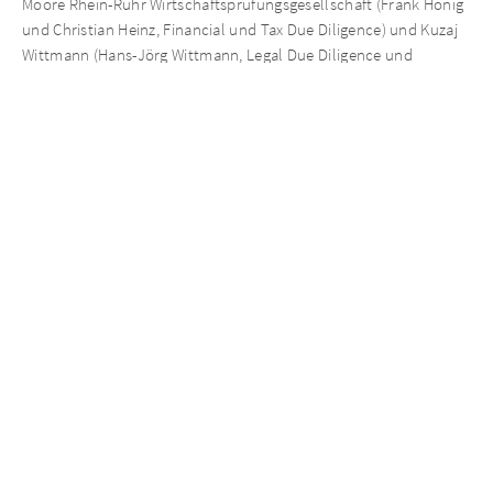
Moore Rhein-Ruhr Wirtschaftsprüfungsgesellschaft (Frank Honig
und Christian Heinz, Financial und Tax Due Diligence) und Kuzaj
Wittmann (Hans-Jörg Wittmann, Legal Due Diligence und
Rechtsberatung) unterstützt.
Über die BVN-Gruppe
Die 1978 gegründete BVN-Gruppe ist eine in Norderstedt
ansässige führende Unternehmensgruppe im Bereich der
Senioren- und Schulverpflegung. Mit über 400 Mitarbeiterinnen
und Mitarbeitern in den vier Einzelgesellschaften
Betriebsverpflegung Nord GmbH, HKH Hamburger Küche &
Heimkost GmbH, Hanse Menü-Dienst und Senioren-Verpflegung
Lübeck GmbH und CC Campus Catering GmbH deckt die BVN-
Gruppe die Metropolregion Hamburg sowie die Regionen
Norderstedt, Kiel, Lübeck ab.
Ansprechpartner zur Transaktion
Nico Vitense
Managing Partner
nico.vitense@aureliusinvest.de