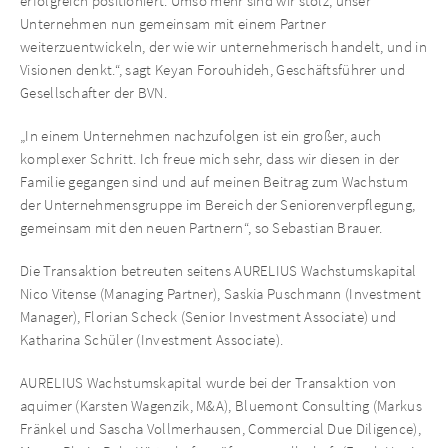
erfolgreich positioniert. Umso mehr sind wir stolz, unser
Unternehmen nun gemeinsam mit einem Partner
weiterzuentwickeln, der wie wir unternehmerisch handelt, und in
Visionen denkt.“, sagt Keyan Forouhideh, Geschäftsführer und
Gesellschafter der BVN.
„In einem Unternehmen nachzufolgen ist ein großer, auch
komplexer Schritt. Ich freue mich sehr, dass wir diesen in der
Familie gegangen sind und auf meinen Beitrag zum Wachstum
der Unternehmensgruppe im Bereich der Seniorenverpflegung,
gemeinsam mit den neuen Partnern“, so Sebastian Brauer.
Die Transaktion betreuten seitens AURELIUS Wachstumskapital
Nico Vitense (Managing Partner), Saskia Puschmann (Investment
Manager), Florian Scheck (Senior Investment Associate) und
Katharina Schüler (Investment Associate).
AURELIUS Wachstumskapital wurde bei der Transaktion von
aquimer (Karsten Wagenzik, M&A), Bluemont Consulting (Markus
Fränkel und Sascha Vollmerhausen, Commercial Due Diligence),