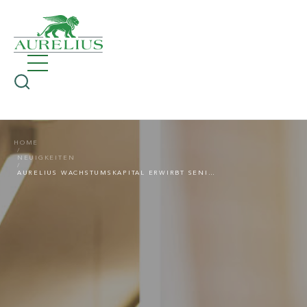
HOME
NEUIGKEITEN
AURELIUS WACHSTUMSKAPITAL ERWIRBT SENIOREN- UND SCHULVERPFLEGUNGSGRUPPE BVN