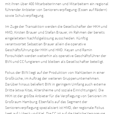
mit ihren über 400 Mitarbeiterinnen und Mitarbeitern ein regional
führender Anbieter von Seniorenverpflegung (Essen auf Rädern)
sowie Schulverpflegung.
Im Zuge der Transaktion werden die Gesellschafter der HKH und
HMD, Kirsten Brauer und Stefan Brauer, im Rahmen der bereits
eingeleiteten Nachfolgelösung ausscheiden. Künftig
verantwortet Sebastian Brauer allein die operative
Geschäftsführung der HKH und HMD. Keyan und Ramin
Forouhideh werden weiterhin als operative Geschäftsführer der
BVN und CC fungieren und bleiben als Gesellschafter beteiligt.
Fokus der BVN liegt auf der Produktion von Mahlzeiten in einer
Großküche, im Auftrag der weiteren Gruppenunternehmen.
Darüber hinaus beliefert BVN in geringem Umfang auch externe
Dritte (etwa Kitas, Altersheime und soziale Einrichtungen). Die
HKH ist der größte Anbieter für die Verpflegung von Senioren im
Großraum Hamburg. Ebenfalls auf das Segment der
Seniorenverpflegung spezialisiert ist HMD, der regionale Fokus
liegt auf Lübeck und Kiel. Die CC ist auf die tägliche Versorgung