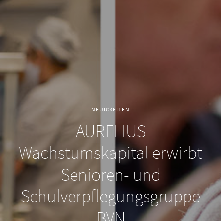
NEUIGKEITEN
AURELIUS
Wachstumskapital erwirbt
Senioren- und
Schulverpflegungsgruppe
BVN