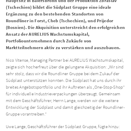
Hauptsitz in Baiersbronn und der Produktion Zbraslav
(Tschechien) bildet die Südplast Gruppe eine ideale
Ergänzung zu den bestehenden Standorten von
Roundliner in Forst, Cheb (Tschechien), und Prijedor
(Bosnien). Die Akquisition unterstreicht den erfolgreichen
Ansatz der AURELIUS Wachstumskapital,
Portfoliounternehmen durch Zukäufe von
Marktteilnehmern aktiv zu verstärken und auszubauen.
Nico Vitense, Managing Partner bei AURELIUS Wachstumskapital,
zeigte sich hocherfreut über die gelungene Akquisition: „Wir sind
sehr stolz, dass wir die Roundliner Gruppe bei dem Zukauf der
Südplast unterstützen konnten. Die Südplast hat uns durch ihr
breites Angebotsportfolio und ihr Auftreten als „One-Stop-Shop“
für individuelle Industrieverpackungen überzeugt. Gemeinsam
mit dem Geschäftsführer, Herrn Lange, werden wir die weitere
Entwicklung der Südplast und damit gleichzeitig der Roundliner-
Gruppe vorantreiben.“
Uwe Lange, Geschäftsführer der Südplast Gruppe, fügte hinzu: