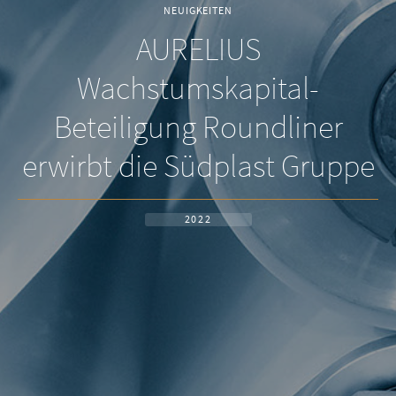
NEUIGKEITEN
AURELIUS
Wachstumskapital-
Beteiligung Roundliner
erwirbt die Südplast Gruppe
2022