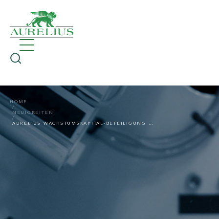
HOME
NEUIGKEITEN
AURELIUS WACHSTUMSKAPITAL-BETEILIGUNG ROUNDLINER ERWIRBT DIE SÜDPLAST GRUPPE