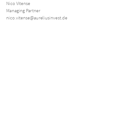
Nico Vitense
Managing Partner
nico.vitense@aureliusinvest.de
Philipp Scheik
Senior Investment Manager
philipp.scheik@aureliusinvest.de
Toni Büchsenmann
Senior Investment Associate
toni.buechsenmann@aureliusinvest.de
Aktuelle Neuigkeiten