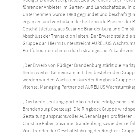
Rüdiger Brandenburg ist speziell bei öffentlichen Auf
führender Anbieter im Garten- und Landschaftsbau in de
Unternehmen wurde 1963 gegründet und beschäftigt meh
ergänzen und verstärken die bestehende Präsenz der R
Geschäftsleitung aus Susanne Brandenburg und Christ
Abschluss der Transaktion leiten. Der Erwerb stellt di
Gruppe dar. Hiermit unterstreicht AURELIUS Wachstums
Portfoliounternehmen durch strategische Zukäufe von
„Der Erwerb von Rüdiger Brandenburg stärkt die Markt
Berlin weiter. Gemeinsam mit den bestehenden Grupp
werden wir den Wachstumskurs der Ringbeck Gruppe in
Vitense, Managing Partner bei AURELIUS Wachstumskap
„Das breite Leistungsportfolio und die erfolgreiche U
Brandenburg überzeugt. Die Ringbeck Gruppe wird spe
Gestaltung anspruchsvoller Außenanlagen profitieren. W
Christine Faber, Susanne Brandenburg sowie dem erfa
Vorsitzender der Geschäftsführung der Ringbeck Grupp