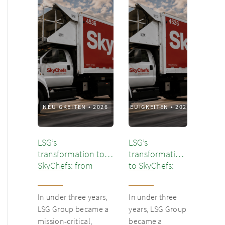
NEUIGKEITEN
•
2026
NEUIGKEITEN
•
2026
LSG’s
LSG’s
transformation to
transformation
SkyChefs: from
to SkyChefs:
underloved catering
from
unit into culinary
underloved
In under three years,
In under three
champion
catering unit
LSG Group became a
years, LSG Group
into culinary
mission-critical,
became a
champion