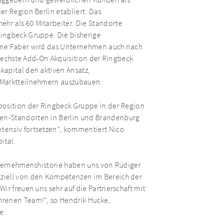
traggebern und gewerblichen Kunden als
r Region Berlin etabliert. Das
r als 60 Mitarbeiter. Die Standorte
ingbeck Gruppe. Die bisherige
ine Faber wird das Unternehmen auch nach
e sechste Add-On Akquisition der Ringbeck
kapital den aktiven Ansatz,
 Marktteilnehmern auszubauen.
position der Ringbeck Gruppe in der Region
en-Standorten in Berlin und Brandenburg
tensiv fortsetzen“, kommentiert Nico
ital.
nternehmenshistorie haben uns von Rüdiger
ziell von den Kompetenzen im Bereich der
ir freuen uns sehr auf die Partnerschaft mit
hrenen Team!“, so Hendrik Hucke,
e.