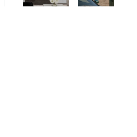
NEUIGKEITEN
•
2026
NEUIGKEITEN
•
2026
AURELIUS Finance
How AURELIUS
Company upsizes
is rebuilding
bespoke revolving
Muviq for
inventory loan for
growth
existing client Dusk
London, 29 June 2026
While investors
– AURELIUS Finance
have
Company (“AFC”), the
approached the
Private Debt segment
automotive
of AURELIUS, is
sector cautiously
pleased to announce
for many years,
that it has increased
AURELIUS saw
its financing…
an opportunity