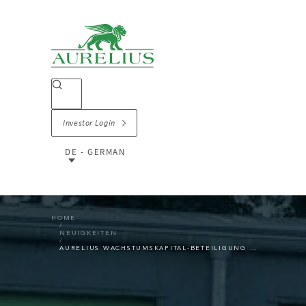
Investor Login
DE - GERMAN
HOME
NEUIGKEITEN
AURELIUS WACHSTUMSKAPITAL-BETEILIGUNG RINGBECK ERWIRBT RÜDIGER BRANDENBURG