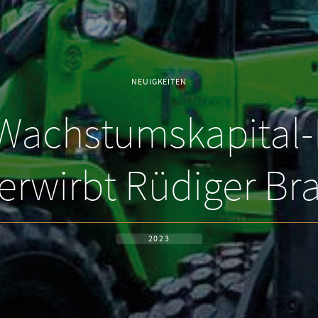
NEUIGKEITEN
Wachstumskapital-B
erwirbt Rüdiger B
2023