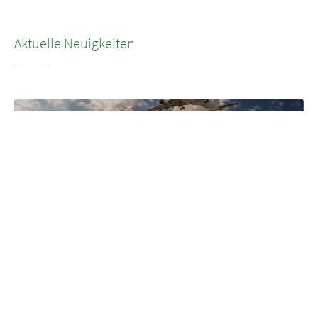
Aktuelle Neuigkeiten
NEUIGKEITEN
•
2026
LSG’s transformation to SkyChefs: from
underloved catering unit into culinary