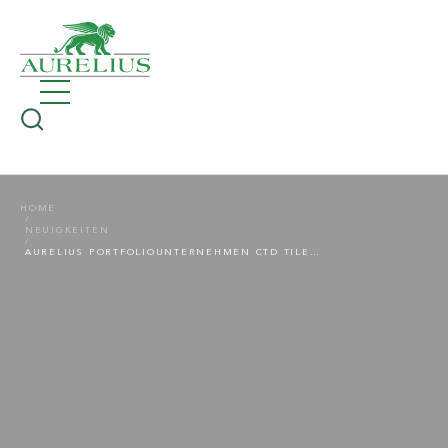
HOME
NEUIGKEITEN
AURELIUS PORTFOLIOUNTERNEHMEN CTD TILES LIMITED ERWIRBT 13 TILE GIANT FILIALEN