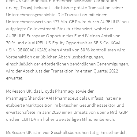
dem US-Gesundheitsunternehmen McKesson Corporation
(Irving, Texas), bekannt – die bisher größte Transaktion seiner
Unternehmensgeschichte. Die Transaktion mit einem
Unternehmenswert von 477 Mio. GBP wird durch AURELIUS‘ neu
aufgelegte Co-Investment-Struktur finanziert, wobei der
AURELIUS European Opportunities Fund IV einen Anteil von
70 % und die AURELIUS Equity Opportunities SE & Co. KGaA
(ISIN: DE000A0JK2A8) einen Anteil von 30 % kontrollieren wird.
Vorbehaltlich der üblichen Abschlussbedingungen,
einschließlich der erforderlichen behördlichen Genehmigungen,
wird der Abschluss der Transaktion im ersten Quartal 2022
erwartet.
McKesson UK, das Lloyds Pharmacy sowie den
Pharmagroßhändler AAH Pharmaceuticals umfasst, hat eine
etablierte Marktposition im britischen Gesundheitssektor und
erwirtschaftete im Jahr 2020 einen Umsatz von über 5 Mrd. GBP
und ein EBITDA im hohen zweistelligen Millionenbereich.
McKesson UK ist in vier Geschäftsbereichen tätig: Einzelhandel,