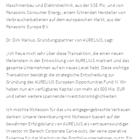
Maschinenbau und Elektrotechnik, aus der SSE Plc. und von
Panasonic Consumer Energy, einem führenden Hersteller von
Verbraucherbatterien auf dem europäischen Markt, aus der
Panasonic Europe B.V.
Dr. Dirk Markus, Gründungspartner von AURELIUS, sagt:
„Ich freue mich sehr über diese Transaktion, die einen neuen
Meilenstein in der Entwicklung von AURELIUS markiert und das
gesamte Unternehmen auf ein neues Level hebt. Diese wichtige
Transaktion bestätigt die strategische Entscheidung zur
Gründung des AURELIUS European Opportunities Fund IV. Wir
haben nun ein verfügbares Kapital von mehr als 500 Mio. EUR
und sehen weitere spannende Investitionsmöglichkeiten.
Ich möchte McKesson für das uns entgegengebrachte Vertrauen
danken. Unsere Vereinbarung mit McKesson basiert auf der
bewährten Erfolgsbilanz von AURELIUS als vertrauenswürdiger
Investor im Bereich Corporate Carve-outs, der seine operative
Expertise für das Wachstum der Portfoliounternehmen nutzt. Ein