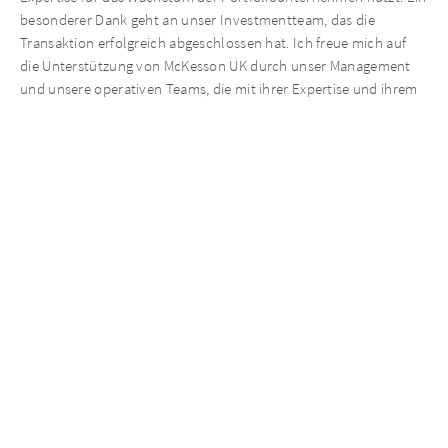
besonderer Dank geht an unser Investmentteam, das die
Transaktion erfolgreich abgeschlossen hat. Ich freue mich auf
die Unterstützung von McKesson UK durch unser Management
und unsere operativen Teams, die mit ihrer Expertise und ihrem
Know-how McKessons Weg in die Zukunft begleiten werden.“
Tristan Nagler, Partner der AURELIUS Investment Advisory, sagt:
„Wir sehen in allen vier Segmenten von McKesson UK erhebliches
Potenzial, das Geschäft weiter auszubauen und zu verbessern.
Weiterhin werden wir durch zusätzliche Investitionen
zusätzlichen Kundennutzen erzielen können – etwa durch
Digitalisierungsmaßnahmen und Maßnahmen zur weiteren
Steigerung der Servicequalität und -zuverlässigkeit für die
Patienten und Gemeinden, denen McKesson UK dient. Die
Transaktion mit der McKesson Corporation bestätigt AURELIUS
als paneuropäischen Vermögensverwalter, der nachhaltige
Wertschöpfung für seine Stakeholder bietet, im europäischen
Mittelstand gut positioniert ist und ein hohes Ansehen genießt.“