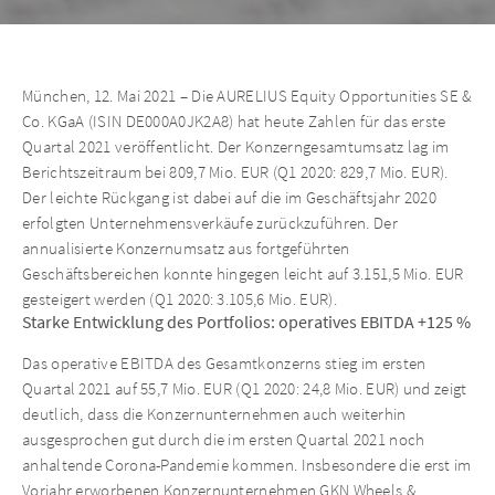
München, 12. Mai 2021 – Die AURELIUS Equity Opportunities SE &
Co. KGaA (ISIN DE000A0JK2A8) hat heute Zahlen für das erste
Quartal 2021 veröffentlicht. Der Konzerngesamtumsatz lag im
Berichtszeitraum bei 809,7 Mio. EUR (Q1 2020: 829,7 Mio. EUR).
Der leichte Rückgang ist dabei auf die im Geschäftsjahr 2020
erfolgten Unternehmensverkäufe zurückzuführen. Der
annualisierte Konzernumsatz aus fortgeführten
Geschäftsbereichen konnte hingegen leicht auf 3.151,5 Mio. EUR
gesteigert werden (Q1 2020: 3.105,6 Mio. EUR).
Starke Entwicklung des Portfolios: operatives EBITDA +125 %
Das operative EBITDA des Gesamtkonzerns stieg im ersten
Quartal 2021 auf 55,7 Mio. EUR (Q1 2020: 24,8 Mio. EUR) und zeigt
deutlich, dass die Konzernunternehmen auch weiterhin
ausgesprochen gut durch die im ersten Quartal 2021 noch
anhaltende Corona-Pandemie kommen. Insbesondere die erst im
Vorjahr erworbenen Konzernunternehmen GKN Wheels &