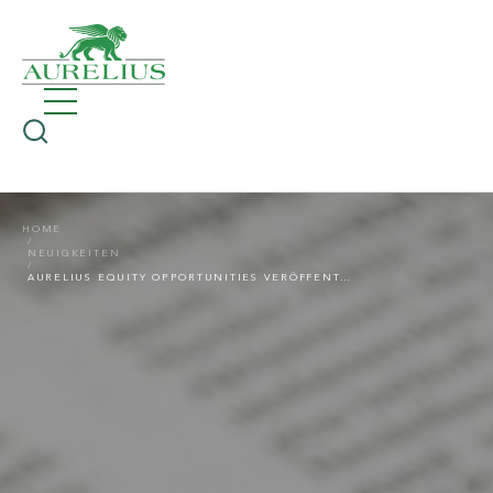
HOME
NEUIGKEITEN
AURELIUS EQUITY OPPORTUNITIES VERÖFFENTLICHT ZAHLEN ZUM 1. QUARTAL 2021: SEHR GUTER START IN DAS LAUFENDE GESCHÄFTSJAHR 2021