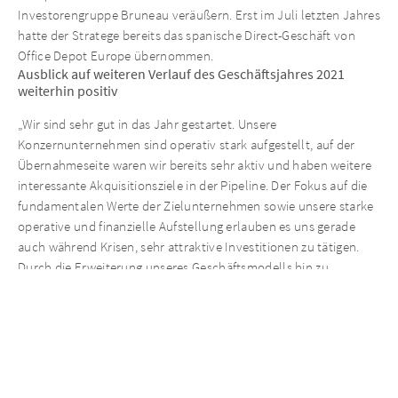
Investorengruppe Bruneau veräußern. Erst im Juli letzten Jahres
hatte der Stratege bereits das spanische Direct-Geschäft von
Office Depot Europe übernommen.
Ausblick auf weiteren Verlauf des Geschäftsjahres 2021
weiterhin positiv
„Wir sind sehr gut in das Jahr gestartet. Unsere
Konzernunternehmen sind operativ stark aufgestellt, auf der
Übernahmeseite waren wir bereits sehr aktiv und haben weitere
interessante Akquisitionsziele in der Pipeline. Der Fokus auf die
fundamentalen Werte der Zielunternehmen sowie unsere starke
operative und finanzielle Aufstellung erlauben es uns gerade
auch während Krisen, sehr attraktive Investitionen zu tätigen.
Durch die Erweiterung unseres Geschäftsmodells hin zu
größeren Transaktionen, die wir im Rahmen von Co-Investments
durchführen, können wir unser Investitionsspektrum zudem
weiter ausbauen. Vor diesem Hintergrund bleibe ich für 2021 sehr
optimistisch“, so Matthias Täubl, CEO der AURELIUS Equity
Opportunities.
Kennzahlen