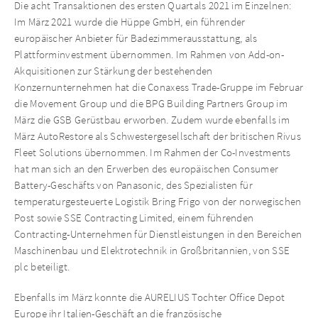
Die acht Transaktionen des ersten Quartals 2021 im Einzelnen:
Im März 2021 wurde die Hüppe GmbH, ein führender
europäischer Anbieter für Badezimmerausstattung, als
Plattforminvestment übernommen. Im Rahmen von Add-on-
Akquisitionen zur Stärkung der bestehenden
Konzernunternehmen hat die Conaxess Trade-Gruppe im Februar
die Movement Group und die BPG Building Partners Group im
März die GSB Gerüstbau erworben. Zudem wurde ebenfalls im
März AutoRestore als Schwestergesellschaft der britischen Rivus
Fleet Solutions übernommen. Im Rahmen der Co-Investments
hat man sich an den Erwerben des europäischen Consumer
Battery-Geschäfts von Panasonic, des Spezialisten für
temperaturgesteuerte Logistik Bring Frigo von der norwegischen
Post sowie SSE Contracting Limited, einem führenden
Contracting-Unternehmen für Dienstleistungen in den Bereichen
Maschinenbau und Elektrotechnik in Großbritannien, von SSE
plc beteiligt.
Ebenfalls im März konnte die AURELIUS Tochter Office Depot
Europe ihr Italien-Geschäft an die französische