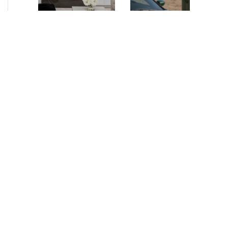
NEUIGKEITEN
•
2026
NEUIGKEITEN
•
2026
AURELIUS Finance
How AURELIUS
Company upsizes
is rebuilding
bespoke revolving
Muviq for
inventory loan for
growth
existing client Dusk
London, 29 June 2026
While investors
– AURELIUS Finance
have
Company (“AFC”), the
approached the
Private Debt segment
automotive
of AURELIUS, is
sector cautiously
pleased to announce
for many years,
that it has increased
AURELIUS saw
its financing…
an opportunity