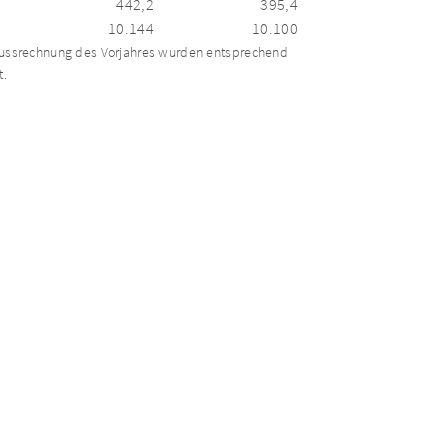
442,2
395,4
10.144
10.100
lussrechnung des Vorjahres wurden entsprechend
t.