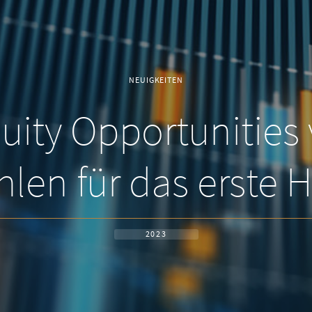
NEUIGKEITEN
ity Opportunities v
len für das erste 
2023