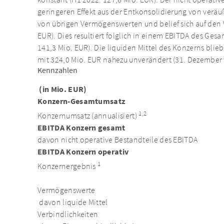
konstant (H1 2022: 127,6 Mio. EUR). Der nicht operativ
geringeren Effekt aus der Entkonsolidierung von ver
von übrigen Vermögenswerten und belief sich auf den W
EUR). Dies resultiert folglich in einem EBITDA des Ges
141,3 Mio. EUR). Die liquiden Mittel des Konzerns bl
mit 324,0 Mio. EUR nahezu unverändert (31. Dezember 
Kennzahlen
(in Mio. EUR)
Konzern-Gesamtumsatz
1,2
Konzernumsatz (annualisiert)
EBITDA Konzern gesamt
davon nicht operative Bestandteile des EBITDA
EBITDA Konzern operativ
1
Konzernergebnis
Vermögenswerte
davon liquide Mittel
Verbindlichkeiten