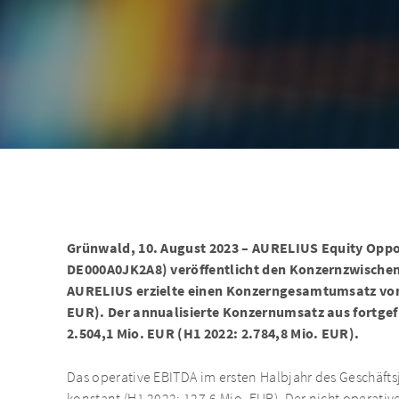
Grünwald, 10. August 2023 – AURELIUS Equity Oppo
DE000A0JK2A8) veröffentlicht den Konzernzwischen
AURELIUS erzielte einen Konzerngesamtumsatz von 
EUR). Der annualisierte Konzernumsatz aus fortge
2.504,1 Mio. EUR (H1 2022: 2.784,8 Mio. EUR).
Das operative EBITDA im ersten Halbjahr des Geschäfts