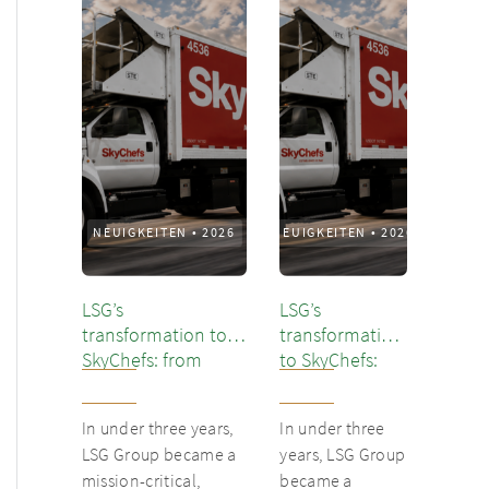
NEUIGKEITEN
•
2026
NEUIGKEITEN
•
2026
LSG’s
LSG’s
transformation to
transformation
SkyChefs: from
to SkyChefs:
underloved catering
from
unit into culinary
underloved
In under three years,
In under three
champion
catering unit
LSG Group became a
years, LSG Group
into culinary
mission-critical,
became a
champion