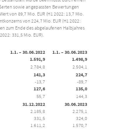
e Bestandteil wurde beeinflusst durch einen
äußerten sowie angepassten Bewertungen
ert von 89,7 Mio. EUR (H1 2022: 13,7 Mio.
amtkonzerns von 224,7 Mio. EUR (H1 2022:
ieben zum Ende des abgelaufenen Halbjahres
2022: 331,5 Mio. EUR).
1.1. – 30.06.2022
1.1. – 30.06.2023
1.591,9
1.498,9
2.784,8
2.504,1
141,3
224,7
-13,7
-89,7
127,6
135,0
55,7
144,3
31.12.2022
30.06.2023
2.185,8
2.275,1
331,5
324,0
1.611,2
1.570,7