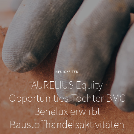
NEUIGKEITEN
AURELIUS Equity
Opportunities-Tochter BMC
Benelux erwirbt
Baustoffhandelsaktivitäten