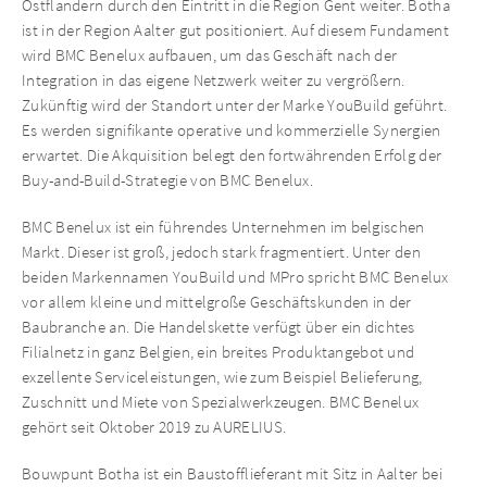
Ostflandern durch den Eintritt in die Region Gent weiter. Botha
ist in der Region Aalter gut positioniert. Auf diesem Fundament
wird BMC Benelux aufbauen, um das Geschäft nach der
Integration in das eigene Netzwerk weiter zu vergrößern.
Zukünftig wird der Standort unter der Marke YouBuild geführt.
Es werden signifikante operative und kommerzielle Synergien
erwartet. Die Akquisition belegt den fortwährenden Erfolg der
Buy-and-Build-Strategie von BMC Benelux.
BMC Benelux ist ein führendes Unternehmen im belgischen
Markt. Dieser ist groß, jedoch stark fragmentiert. Unter den
beiden Markennamen YouBuild und MPro spricht BMC Benelux
vor allem kleine und mittelgroße Geschäftskunden in der
Baubranche an. Die Handelskette verfügt über ein dichtes
Filialnetz in ganz Belgien, ein breites Produktangebot und
exzellente Serviceleistungen, wie zum Beispiel Belieferung,
Zuschnitt und Miete von Spezialwerkzeugen. BMC Benelux
gehört seit Oktober 2019 zu AURELIUS.
Bouwpunt Botha ist ein Baustofflieferant mit Sitz in Aalter bei