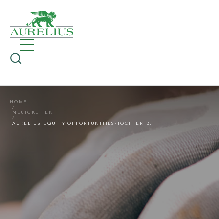
HOME
NEUIGKEITEN
AURELIUS EQUITY OPPORTUNITIES-TOCHTER BMC BENELUX ERWIRBT BAUSTOFFHANDELSAKTIVITÄTEN VON BOTHA