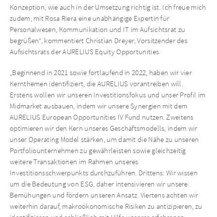
Konzeption, wie auch in der Umsetzung richtig ist. Ich freue mich
zudem, mit Rosa Riera eine unabhängige Expertin für
Personalwesen, Kommunikation und IT im Aufsichtsrat zu
begrüßen“, kommentiert Christian Dreyer, Vorsitzender des
Aufsichtsrats der AURELIUS Equity Opportunities.
„Beginnend in 2021 sowie fortlaufend in 2022, haben wir vier
Kernthemen identifiziert, die AURELIUS vorantreiben will.
Erstens wollen wir unseren Investitionsfokus und unser Profil im
Midmarket ausbauen, indem wir unsere Synergien mit dem
AURELIUS European Opportunities IV Fund nutzen. Zweitens
optimieren wir den Kern unseres Geschäftsmodells, indem wir
unser Operating Model stärken, um damit die Nähe zu unseren
Portfoliounternehmen zu gewährleisten sowie gleichzeitig
weitere Transaktionen im Rahmen unseres
Investitionsschwerpunkts durchzuführen. Drittens: Wir wissen
um die Bedeutung von ESG, daher intensivieren wir unsere
Bemühungen und fördern unseren Ansatz. Viertens achten wir
weiterhin darauf, makroökonomische Risiken zu antizipieren, zu