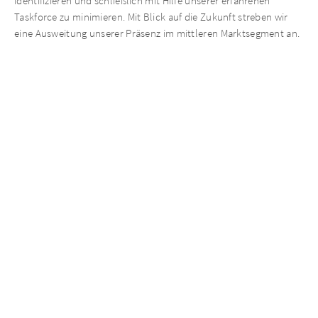
identifizieren und schließlich mit Hilfe unserer erfahrenen
Taskforce zu minimieren. Mit Blick auf die Zukunft streben wir
eine Ausweitung unserer Präsenz im mittleren Marktsegment an.
Die kürzliche, sechste Co-Investment-Akquisition von dental
bauer und Pluradent ist ein weiterer Schritt auf diesem Weg“, so
Täubl abschließend.
Die Abstimmungsergebnisse und weitere Informationen finden
Sie unter folgendem Link: https://aurelius-group.com/equity-
opportunities/investor-relations/hauptversammlung-2022/
Aktuelle Neuigkeiten