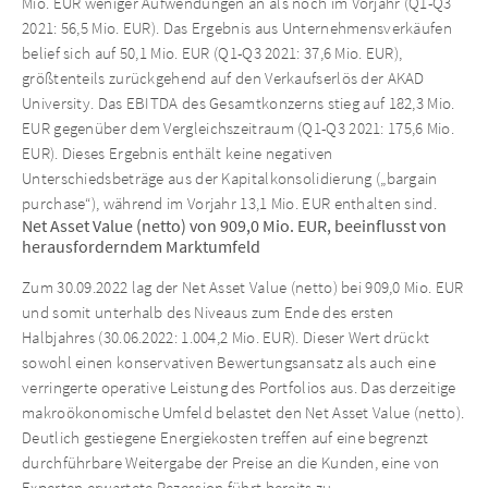
Mio. EUR weniger Aufwendungen an als noch im Vorjahr (Q1-Q3
2021: 56,5 Mio. EUR). Das Ergebnis aus Unternehmensverkäufen
belief sich auf 50,1 Mio. EUR (Q1-Q3 2021: 37,6 Mio. EUR),
größtenteils zurückgehend auf den Verkaufserlös der AKAD
University. Das EBITDA des Gesamtkonzerns stieg auf 182,3 Mio.
EUR gegenüber dem Vergleichszeitraum (Q1-Q3 2021: 175,6 Mio.
EUR). Dieses Ergebnis enthält keine negativen
Unterschiedsbeträge aus der Kapitalkonsolidierung („bargain
purchase“), während im Vorjahr 13,1 Mio. EUR enthalten sind.
Net Asset Value (netto) von 909,0 Mio. EUR, beeinflusst von
herausforderndem Marktumfeld
Zum 30.09.2022 lag der Net Asset Value (netto) bei 909,0 Mio. EUR
und somit unterhalb des Niveaus zum Ende des ersten
Halbjahres (30.06.2022: 1.004,2 Mio. EUR). Dieser Wert drückt
sowohl einen konservativen Bewertungsansatz als auch eine
verringerte operative Leistung des Portfolios aus. Das derzeitige
makroökonomische Umfeld belastet den Net Asset Value (netto).
Deutlich gestiegene Energiekosten treffen auf eine begrenzt
durchführbare Weitergabe der Preise an die Kunden, eine von
Experten erwartete Rezession führt bereits zu