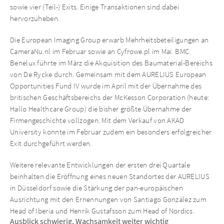
sowie vier (Teil-) Exits. Einige Transaktionen sind dabei
hervorzuheben.
Die European Imaging Group erwarb Mehrheitsbeteiligungen an
CameraNu.nl im Februar sowie an Cyfrowe.pl im Mai. BMC
Benelux führte im März die Akquisition des Baumaterial-Bereichs
von De Rycke durch. Gemeinsam mit dem AURELIUS European
Opportunities Fund IV wurde im April mit der Übernahme des
britischen Geschäftsbereichs der McKesson Corporation (heute:
Hallo Healthcare Group) die bisher größte Übernahme der
Firmengeschichte vollzogen. Mit dem Verkauf von AKAD
University konnte im Februar zudem ein besonders erfolgreicher
Exit durchgeführt werden.
Weitere relevante Entwicklungen der ersten drei Quartale
beinhalten die Eröffnung eines neuen Standortes der AURELIUS
in Düsseldorf sowie die Stärkung der pan-europäischen
Ausrichtung mit den Ernennungen von Santiago González zum
Head of Iberia und Henrik Gustafsson zum Head of Nordics.
Ausblick schwierig, Wachsamkeit weiter wichtig