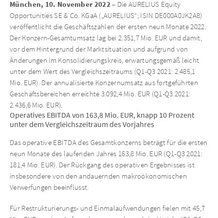
München, 10. November 2022
– Die AURELIUS Equity
Opportunities SE & Co. KGaA („AURELIUS“; ISIN DE000A0JK2A8)
veröffentlicht die Geschäftszahlen der ersten neun Monate 2022.
Der Konzern-Gesamtumsatz lag bei 2.351,7 Mio. EUR und damit,
vor dem Hintergrund der Marktsituation und aufgrund von
Änderungen im Konsolidierungskreis, erwartungsgemäß leicht
unter dem Wert des Vergleichszeitraums (Q1-Q3 2021: 2.485,1
Mio. EUR). Der annualisierte Konzernumsatz aus fortgeführten
Geschäftsbereichen erreichte 3.092,4 Mio. EUR (Q1-Q3 2021:
2.436,6 Mio. EUR).
Operatives EBITDA von 163,8 Mio. EUR, knapp 10 Prozent
unter dem Vergleichszeitraum des Vorjahres
Das operative EBITDA des Gesamtkonzerns beträgt für die ersten
neun Monate des laufenden Jahres 163,8 Mio. EUR (Q1-Q3 2021:
181,4 Mio. EUR). Der Rückgang des operativen Ergebnisses ist
insbesondere von den andauernden makroökonomischen
Verwerfungen beeinflusst.
Für Restrukturierungs- und Einmalaufwendungen fielen mit 45,7