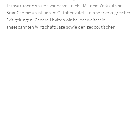
Transaktionen spüren wir derzeit nicht. Mit dem Verkauf von
Briar Chemicals ist uns im Oktober zuletzt ein sehr erfolgreicher
Exit gelungen. Generell halten wir bei der weiterhin
angespannten Wirtschaftslage sowie den geopolitischen
Spannungsfeldern eine verlässliche Einschätzung zur weiteren
Entwicklung für schwierig. In der jetzigen Phase zählt sorgsames
Beobachten und schnelle Handlungsfähigkeit, sollten sich
entscheidende Parameter ändern“, so Matthias Täubl.
Kennzahlen
1.1. –
1.1. –
(in Mio. EUR)
30.09.2021
30.09.2022
Konzern-Gesamtumsatz
2.485,1
2.351,7
1,2
2.436,6
3.092,4
Konzernumsatz (annualisiert)
EBITDA Konzern gesamt
175,6
182,3
davon negative
Unterschiedsbeträge aus der
13,1
-/-
Kapitalkonsolidierung („bargain
purchase“)
davon Restrukturierungs- und