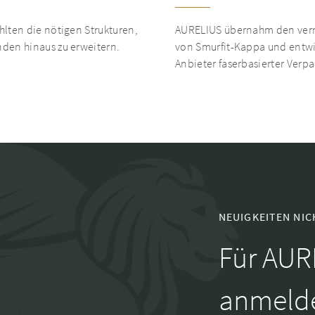
ten die nötigen Strukturen,
AURELIUS übernahm den verna
en hinaus zu erweitern.
von Smurfit-Kappa und entwi
Anbieter faserbasierter Ver
NEUIGKEITEN NIC
Für AUR
anmeld