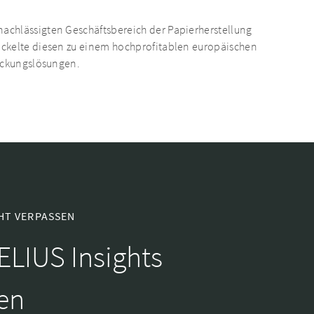
chlässigten Geschäftsbereich der Papierherstellung
ckelte diesen zu einem hochprofitablen europäischen
packungslösungen.
HT VERPASSEN
ELIUS Insights
en