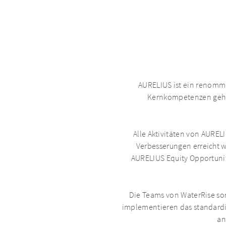
AURELIUS ist ein renommi
Kernkompetenzen gehö
Alle Aktivitäten von AUREL
Verbesserungen erreicht w
AURELIUS Equity Opportunit
Die Teams von WaterRise sor
implementieren das standardi
an