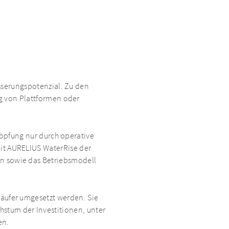
sserungspotenzial. Zu den
 von Plattformen oder
höpfung nur durch operative
eit AURELIUS WaterRise der
en sowie das Betriebsmodell
käufer umgesetzt werden. Sie
stum der Investitionen, unter
en.