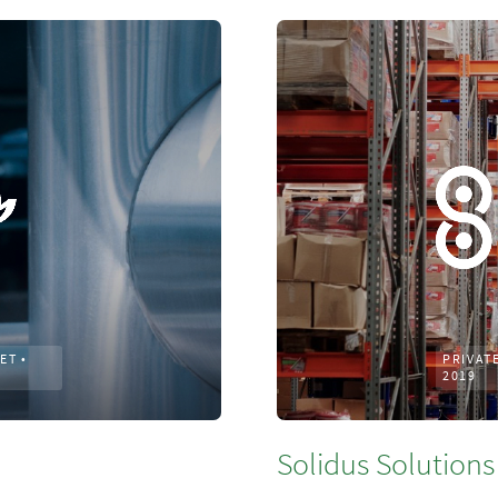
KET
•
PRIVAT
2019
Solidus Solutions