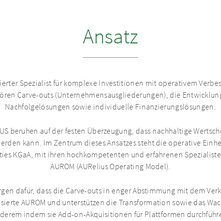
Ansatz
erter Spezialist für komplexe Investitionen mit operativem Verbe
ren Carve-outs (Unternehmensausgliederungen), die Entwicklung
Nachfolgelösungen sowie individuelle Finanzierungslösungen.
IUS beruhen auf der festen Überzeugung, dass nachhaltige Wertsc
erden kann. Im Zentrum dieses Ansatzes steht die operative Einh
ies KGaA, mit ihren hochkompetenten und erfahrenen Spezialist
AUROM (AURelius Operating Model).
gen dafür, dass die Carve-outs in enger Abstimmung mit dem Ver
sierte AUROM und unterstützen die Transformation sowie das Wach
derem indem sie Add-on-Akquisitionen für Plattformen durchführ