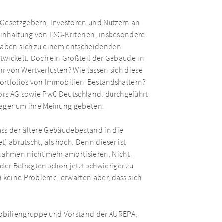
Gesetzgebern, Investoren und Nutzern an
 Einhaltung von ESG-Kriterien, insbesondere
 haben sich zu einem entscheidenden
ntwickelt. Doch ein Großteil der Gebäude in
ahr von Wertverlusten? Wie lassen sich diese
 Portfolios von Immobilien-Bestandshaltern?
ors AG sowie PwC Deutschland, durchgeführt
ger um ihre Meinung gebeten.
ass der ältere Gebäudebestand in die
t) abrutscht, als hoch. Denn dieser ist
ahmen nicht mehr amortisieren. Nicht-
er Befragten schon jetzt schwieriger zu
h keine Probleme, erwarten aber, dass sich
obiliengruppe und Vorstand der AUREPA,