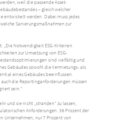
 werden, weil die passende Asset-
 Gebäudebestandes – gleich welcher
lie entwickelt werden. Dabei muss jedes
n, welche Sanierungsmaßnahmen zur
t: „Die Notwendigkeit ESG-Kriterien
chkeiten zur Umsetzung von ESG-
tandsoptimierungen sind vielfältig und
 eines Gebäudes sowohl die Vermietungs- als
ential eines Gebäudes beeinflussen.
n auch die Reportinganforderungen müssen
iert sein.“
n und sie nicht „stranden“ zu lassen,
ulatorischen Anforderungen. 36 Prozent der
en Unternehmen, nur 7 Prozent von