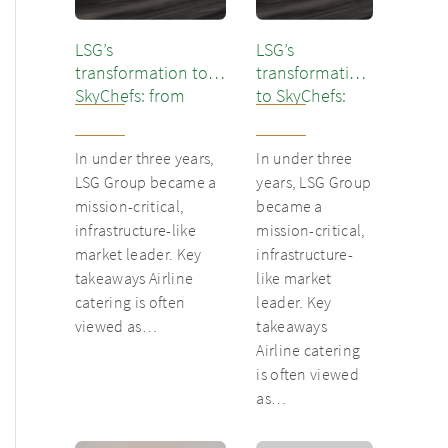
LSG’s
LSG’s
transformation to
transformation
SkyChefs: from
to SkyChefs:
underloved catering
from
unit into culinary
underloved
In under three years,
In under three
champion
catering unit
LSG Group became a
years, LSG Group
into culinary
mission-critical,
became a
champion
infrastructure-like
mission-critical,
market leader. Key
infrastructure-
takeaways Airline
like market
catering is often
leader. Key
viewed as…
takeaways
Airline catering
is often viewed
as…