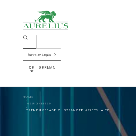
Investor Login
DE - GERMAN
HOME
NEUIGKEITEN
TRENDUMFRAGE ZU STRANDED ASSETS: ÄLTERE GEBÄUDE LAUFEN GEFAHR, ESG-KONFORMITÄT ZU VERPASSEN