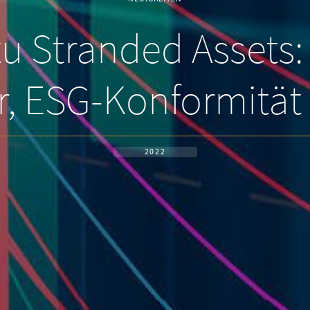
u Stranded Assets:
r, ESG-Konformität
2022