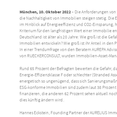
München, 10. Oktober 2022
– Die Anforderungen von 
die Nachhaltigkeit von Immobilien steigen stetig. Die
im Hinblick auf Energieeffizienz und CO2-Einsparung,
Kriterium für den langfristigen Wert einer Immobilie e
Deutschland ist älter als 20 Jahre: Wie groß ist die Gef
Immobilien entwickeln? Wie groß ist ihr Anteil in den
In einer Trendumfrage von den Beratern AUREPA Advis
von RUECKERCONSULT, wurden Immobilien-Asset-Mana
Rund 65 Prozent der Befragten bewerten die Gefahr, d
Energie-Effizienzklasse F oder schlechter (Stranded Asse
energetisch so ungenügend, dass sich Sanierungsmaßn
ESG-konforme Immobilien sind zudem laut 38 Prozent d
finanzieren, die anderen 62 Prozent sehen aktuell noc
dies künftig ändern wird.
Hannes Eckstein, Founding Partner der AURELIUS Imm