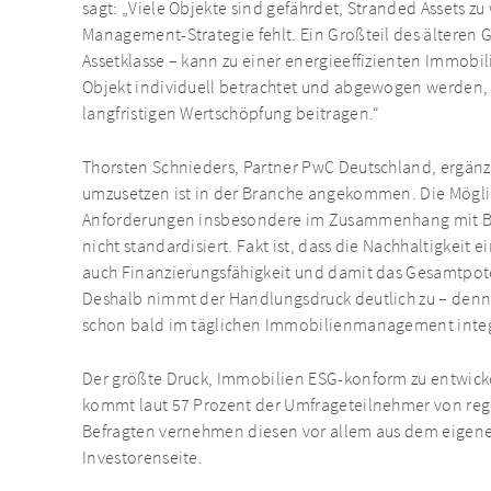
sagt: „Viele Objekte sind gefährdet, Stranded Assets zu
Management-Strategie fehlt. Ein Großteil des älteren
Assetklasse – kann zu einer energieeffizienten Immobi
Objekt individuell betrachtet und abgewogen werde
langfristigen Wertschöpfung beitragen.“
Thorsten Schnieders, Partner PwC Deutschland, ergänz
umzusetzen ist in der Branche angekommen. Die Mögli
Anforderungen insbesondere im Zusammenhang mit Bes
nicht standardisiert. Fakt ist, dass die Nachhaltigkeit
auch Finanzierungsfähigkeit und damit das Gesamtpot
Deshalb nimmt der Handlungsdruck deutlich zu – den
schon bald im täglichen Immobilienmanagement integr
Der größte Druck, Immobilien ESG-konform zu entwickel
kommt laut 57 Prozent der Umfrageteilnehmer von reg
Befragten vernehmen diesen vor allem aus dem eigen
Investorenseite.