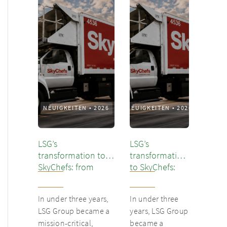
NEUIGKEITEN
•
2026
NEUIGKEITEN
•
2026
LSG’s
LSG’s
transformation to
transformation
SkyChefs: from
to SkyChefs:
underloved catering
from
unit into culinary
underloved
In under three years,
In under three
champion
catering unit
LSG Group became a
years, LSG Group
into culinary
mission-critical,
became a
champion