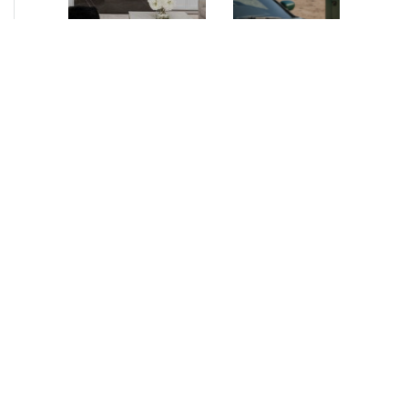
NEUIGKEITEN
•
2026
NEUIGKEITEN
•
2026
AURELIUS Finance
How AURELIUS
Company upsizes
is rebuilding
bespoke revolving
Muviq for
inventory loan for
growth
existing client Dusk
London, 29 June 2026
While investors
– AURELIUS Finance
have
Company (“AFC”), the
approached the
Private Debt segment
automotive
of AURELIUS, is
sector cautiously
pleased to announce
for many years,
that it has increased
AURELIUS saw
its financing…
an opportunity