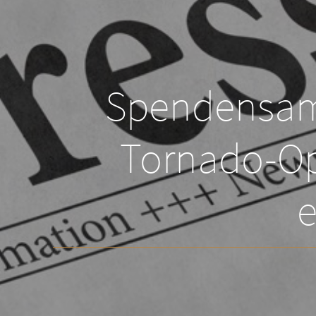
Spendensam
Tornado-Op
e