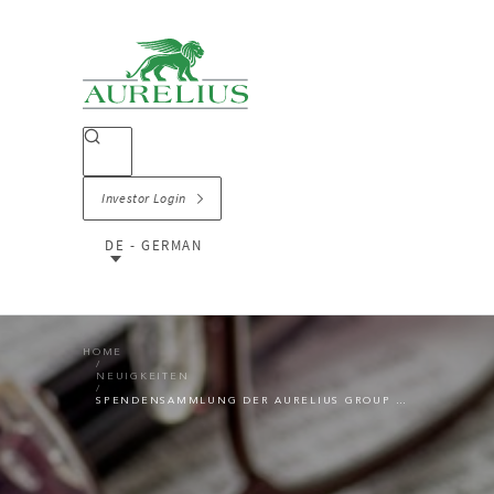
Investor Login
DE - GERMAN
HOME
NEUIGKEITEN
SPENDENSAMMLUNG DER AURELIUS GROUP FÜR TORNADO-OPFER IM TSCHECHISCHEN HODONIN ERBRINGT 100.000 EURO