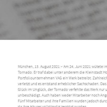
München, 13. August 2021 – Am 24. Juni 2021 wütete i
Tornado. Er traf dabei unter anderem die Kleinstadt H
Portfoliounternehmen VAG ein Werk betreibt. Zahlre
verletzt und es entstand erheblicher Sachschaden. Das
Glück im Unglück, der Tornado verfehlte das Werk nur
unbeschädigt. Auch haben weder Mitarbeiter noch Ange
Fünf Mitarbeiter und ihre Familien wurden jedoch dur
da ihre Häuser vollständig zerstört wurden.