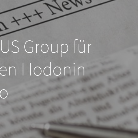
S Group für
hen Hodonin
ro