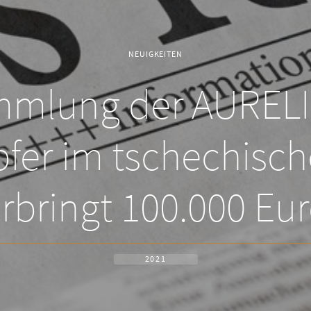
NEUIGKEITEN
mlung der AURELIU
fer im tschechisc
rbringt 100.000 Eu
2021