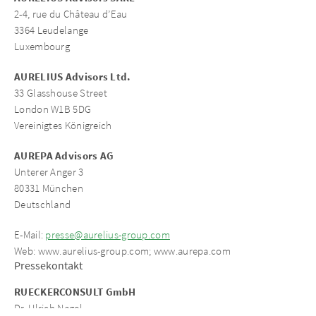
2-4, rue du Château d’Eau
3364 Leudelange
Luxembourg
AURELIUS Advisors Ltd.
33 Glasshouse Street
London W1B 5DG
Vereinigtes Königreich
AUREPA Advisors AG
Unterer Anger 3
80331 München
Deutschland
E-Mail:
presse@aurelius-group.com
Web: www.aurelius-group.com; www.aurepa.com
Pressekontakt
RUECKERCONSULT GmbH
Dr. Ulrich Nagel