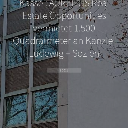
Kassel: AURELIUS Real
Estate Opportunities
vermietet 1.500
Quadratmeter an Kanzlei
Ludewig + Sozien
2021