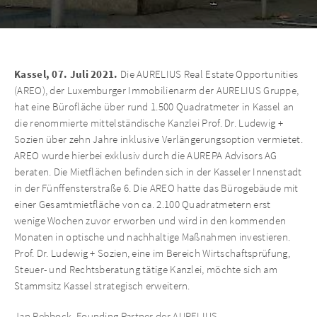
Kassel, 07. Juli 2021.
Die AURELIUS Real Estate Opportunities
(AREO), der Luxemburger Immobilienarm der AURELIUS Gruppe,
hat eine Bürofläche über rund 1.500 Quadratmeter in Kassel an
die renommierte mittelständische Kanzlei Prof. Dr. Ludewig +
Sozien über zehn Jahre inklusive Verlängerungsoption vermietet.
AREO wurde hierbei exklusiv durch die AUREPA Advisors AG
beraten. Die Mietflächen befinden sich in der Kasseler Innenstadt
in der Fünffensterstraße 6. Die AREO hatte das Bürogebäude mit
einer Gesamtmietfläche von ca. 2.100 Quadratmetern erst
wenige Wochen zuvor erworben und wird in den kommenden
Monaten in optische und nachhaltige Maßnahmen investieren.
Prof. Dr. Ludewig + Sozien, eine im Bereich Wirtschaftsprüfung,
Steuer- und Rechtsberatung tätige Kanzlei, möchte sich am
Stammsitz Kassel strategisch erweitern.
Jan Rehbock, Founding Partner der AURELIUS