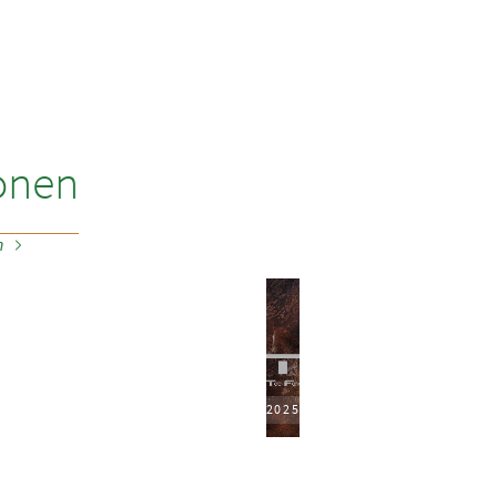
onen
n
2025