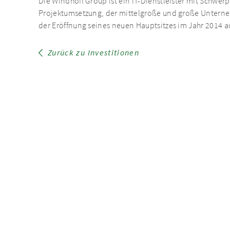
Die Windhoff Group ist ein IT-Dienstleister mit Schwe
Projektumsetzung, der mittelgroße und große Unterneh
der Eröffnung seines neuen Hauptsitzes im Jahr 2014 
Zurück zu Investitionen