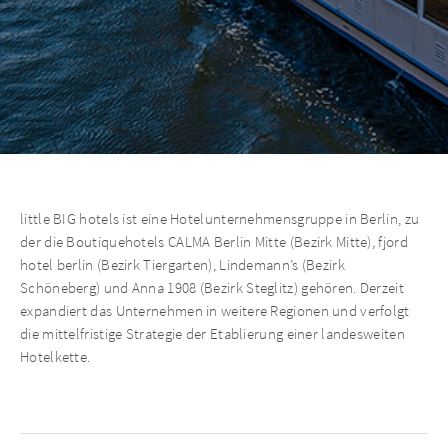
little BIG hotels ist eine Hotelunternehmensgruppe in Berlin, zu
der die Boutiquehotels CALMA Berlin Mitte (Bezirk Mitte), fjord
hotel berlin (Bezirk Tiergarten), Lindemann’s (Bezirk
Schöneberg) und Anna 1908 (Bezirk Steglitz) gehören. Derzeit
expandiert das Unternehmen in weitere Regionen und verfolgt
die mittelfristige Strategie der Etablierung einer landesweiten
Hotelkette.