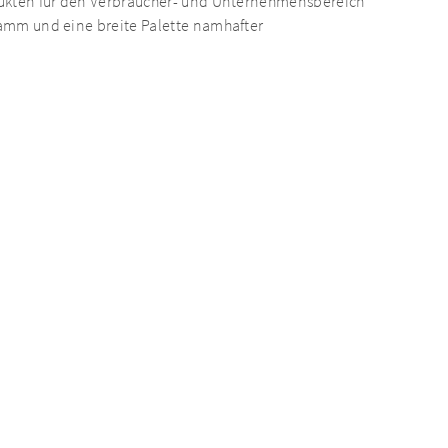
odukten für den Verbraucher- und Unternehmensbereich
stamm und eine breite Palette namhafter