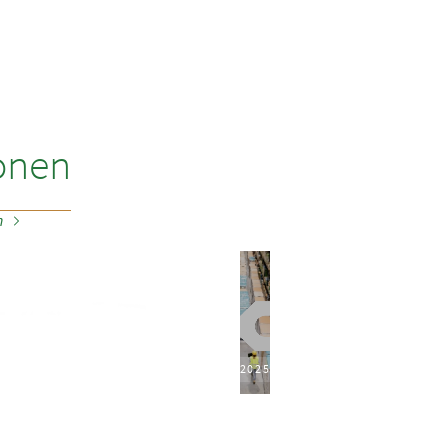
onen
n
2025