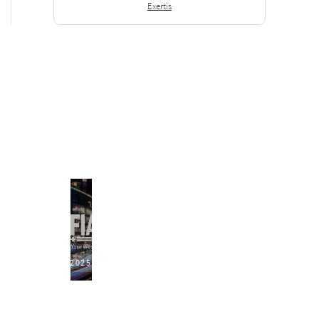
Exertis
2025