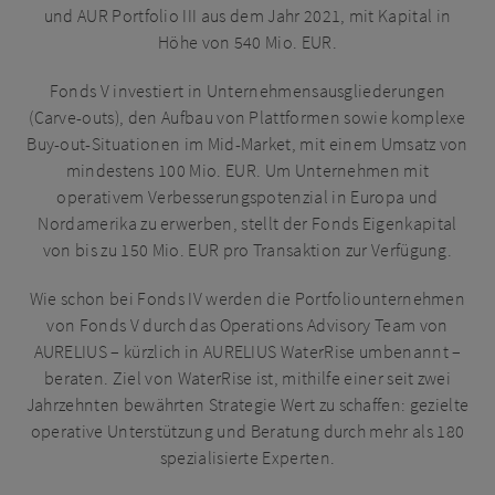
Inhalt dieser Website zusammenhängen, oder an solche
und AUR Portfolio III aus dem Jahr 2021, mit Kapital in
Personen, die gemäß den Vorschriften der Financial
Höhe von 540 Mio. EUR.
Conduct Authority als professionelle Anleger oder
geeignete Gegenparteien eingestuft werden.
Fonds V investiert in Unternehmensausgliederungen
(Carve-outs), den Aufbau von Plattformen sowie komplexe
Insbesondere ist diese Website nicht für Kleinanleger
Buy-out-Situationen im Mid-Market, mit einem Umsatz von
bestimmt und diese sind nicht berechtigt, sich auf die
mindestens 100 Mio. EUR. Um Unternehmen mit
Website zu berufen. Wenn Sie Zweifel haben, ob Sie als
operativem Verbesserungspotenzial in Europa und
Kleinanleger gelten, lassen Sie sich bitte professionell
Nordamerika zu erwerben, stellt der Fonds Eigenkapital
beraten und verzichten Sie auf den Zugriff auf diese
von bis zu 150 Mio. EUR pro Transaktion zur Verfügung.
Website, bis Sie eine solche Beratung erhalten haben.
Wie schon bei Fonds IV werden die Portfoliounternehmen
von Fonds V durch das Operations Advisory Team von
AURELIUS – kürzlich in AURELIUS WaterRise umbenannt –
beraten. Ziel von WaterRise ist, mithilfe einer seit zwei
Jahrzehnten bewährten Strategie Wert zu schaffen: gezielte
operative Unterstützung und Beratung durch mehr als 180
spezialisierte Experten.