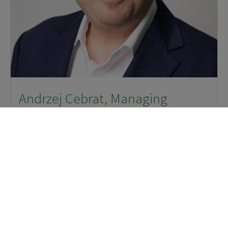
Andrzej Cebrat, Managing
Director AURELIUS Luxemburg
4, Rue Jean Monnet L-2180 Luxemburg, Luxemburg
andrzej.cebrat@aurelius-group.com