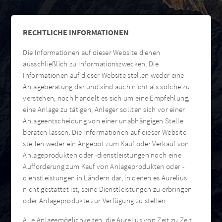
RECHTLICHE INFORMATIONEN
Die Informationen auf dieser Website dienen
ausschließlich zu Informationszwecken. Die
Informationen auf dieser Website stellen weder eine
Anlageberatung dar und sind auch nicht als solche zu
verstehen, noch handelt es sich um eine Empfehlung,
eine Anlage zu tätigen; Anleger sollten sich vor einer
Anlageentscheidung von einer unabhängigen Stelle
beraten lassen. Die Informationen auf dieser Website
stellen weder ein Angebot zum Kauf oder Verkauf von
Anlageprodukten oder -dienstleistungen noch eine
Aufforderung zum Kauf von Anlageprodukten oder -
dienstleistungen in Ländern dar, in denen es Aurelius
nicht gestattet ist, seine Dienstleistungen zu erbringen
oder Anlageprodukte zur Verfügung zu stellen.
Alle Anlagemöglichkeiten, die Aurelius von Zeit zu Zeit