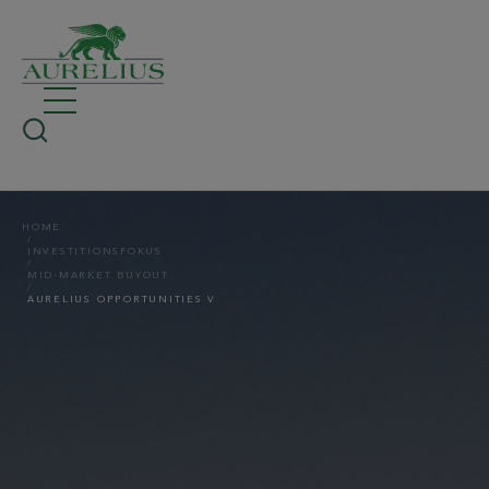
HOME
INVESTITIONSFOKUS
MID-MARKET BUYOUT
AURELIUS OPPORTUNITIES V