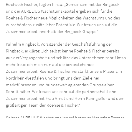
Roehse & Fischer, fügten hinzu: „Gemeinsam mit der Ringbeck
und der AURELIUS Wachstumskapital ergeben sich für die
Roehse & Fischer neue Möglichkeiten des Wachstums und des
Ausschöpfens zusätzlicher Potentiale. Wir freuen uns auf die
Zusammenarbeit innerhalb der Ringbeck-Gruppe.“
Wilhelm Ringbeck, Vorsitzender der Geschäftsführung der
Ringbeck, erklärte: „Ich selbst kenne Roehse & Fischer bereits
aus der Vergangenheit und schätze das Unternehmen sehr. Umso
mehr freue ich mich nun auf die bevorstehende
Zusammenarbeit. Roehse & Fischer verstärkt unsere Präsenz in
Nordrhein-Westfalen und bringt uns dem Ziel einer
marktführenden und bundesweit agierenden Gruppe einen
Schritt näher. Wir freuen uns sehr auf die partnerschaftliche
Zusammenarbeit mit Frau Arndt und Herrn Kanngießer und dem
großartigen Team der Roehse & Fischer.“
Seitens AURELIUS Wachstumskapital betreute Managing Partner
Nico Vitense und sein Team die Transaktion. Unterstützt wurde
das Team dabei von Ebner Stolz (Armand von Alberti, Financial