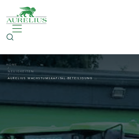
HOME
NEUIGKEITEN
AURELIUS WACHSTUMSKAPITAL-BETEILIGUNG RINGBECK ERWIRBT DIE ROEHSE & FISCHER GMBH & CO. KG