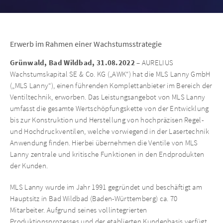
Erwerb im Rahmen einer Wachstumsstrategie
Grünwald, Bad Wildbad, 31.08.2022
– AURELIUS
Wachstumskapital SE & Co. KG („AWK“) hat die MLS Lanny GmbH
(„MLS Lanny“), einen führenden Komplettanbieter im Bereich der
Ventiltechnik, erworben. Das Leistungsangebot von MLS Lanny
umfasst die gesamte Wertschöpfungskette von der Entwicklung
bis zur Konstruktion und Herstellung von hochpräzisen Regel-
und Hochdruckventilen, welche vorwiegend in der Lasertechnik
Anwendung finden. Hierbei übernehmen die Ventile von MLS
Lanny zentrale und kritische Funktionen in den Endprodukten
der Kunden.
MLS Lanny wurde im Jahr 1991 gegründet und beschäftigt am
Hauptsitz in Bad Wildbad (Baden-Württemberg) ca. 70
Mitarbeiter. Aufgrund seines vollintegrierten
Produktionsprozesses und der etablierten Kundenbasis verfügt