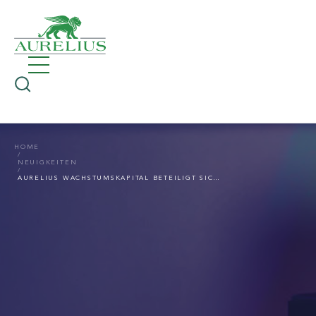
HOME
NEUIGKEITEN
AURELIUS WACHSTUMSKAPITAL BETEILIGT SICH AN DER MLS LANNY GMBH