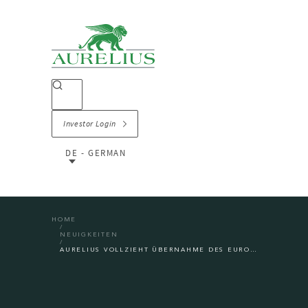
Investor Login
DE - GERMAN
HOME
NEUIGKEITEN
AURELIUS VOLLZIEHT ÜBERNAHME DES EUROPÄISCHEN CONSUMER BATTERY-GESCHÄFTS VON PANASONIC