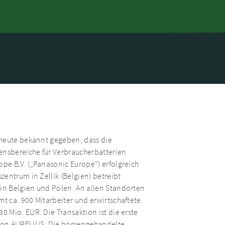
 heute bekannt gegeben, dass die
nsbereiche für Verbraucherbatterien
pe B.V. („Panasonic Europe“) erfolgreich
entrum in Zellik (Belgien) betreibt
in Belgien und Polen. An allen Standorten
 ca. 900 Mitarbeiter und erwirtschaftete
 Mio. EUR. Die Transaktion ist die erste
on AURELIUS: Die börsengehandelte