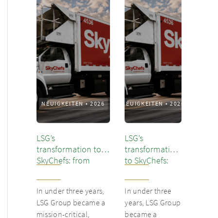
NEUIGKEITEN
•
2026
NEUIGKEITEN
•
2026
LSG’s
LSG’s
transformation to
transformation
SkyChefs: from
to SkyChefs:
underloved catering
from
unit into culinary
underloved
In under three years,
In under three
champion
catering unit
LSG Group became a
years, LSG Group
into culinary
mission-critical,
became a
champion