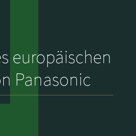
s europäischen
on Panasonic