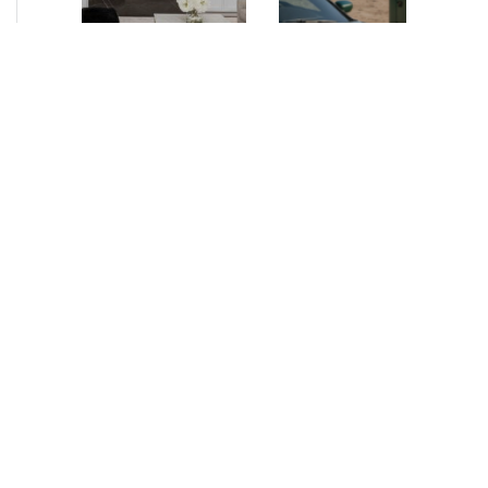
NEUIGKEITEN
•
2026
NEUIGKEITEN
•
2026
AURELIUS Finance
How AURELIUS
Company upsizes
is rebuilding
bespoke revolving
Muviq for
inventory loan for
growth
existing client Dusk
London, 29 June 2026
While investors
– AURELIUS Finance
have
Company (“AFC”), the
approached the
Private Debt segment
automotive
of AURELIUS, is
sector cautiously
pleased to announce
for many years,
that it has increased
AURELIUS saw
its financing…
an opportunity