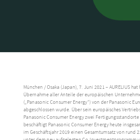
München / Osaka (Japan), 7. Juni 2021 – AURELIUS hat
Übernahme aller Anteile der europäischen Unternehme
(„Panasonic Consumer Energy“) von der Panasonic Euro
abgeschlossen wurde. Über sein europäisches Vertriebsz
Panasonic Consumer Energy zwei Fertigungsstandorte 
beschäftigt Panasonic Consumer Energy heute insgesamt
im Geschäftsjahr 2019 einen Gesamtumsatz von rund 230
unter dem neu aufgelegten Co-Investmentprogramm v