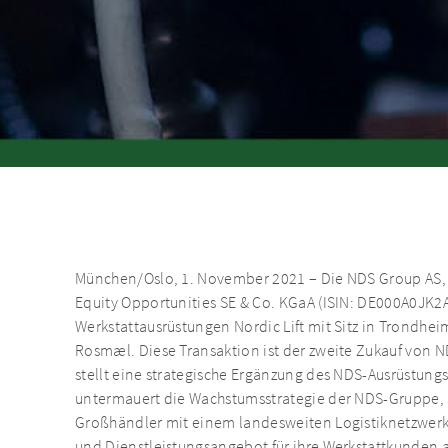
München/Oslo, 1. November 2021 – Die NDS Group AS, 
Equity Opportunities SE & Co. KGaA (ISIN: DE000A0JK2
Werkstattausrüstungen Nordic Lift mit Sitz in Trondhe
Rosmæl. Diese Transaktion ist der zweite Zukauf von
stellt eine strategische Ergänzung des NDS-Ausrüstungs
untermauert die Wachstumsstrategie der NDS-Gruppe, i
Großhändler mit einem landesweiten Logistiknetzwerk
und Dienstleistungsangebot für ihre Werkstattkunden 