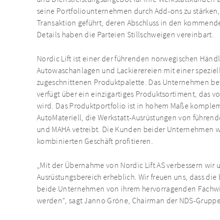
seine Portfoliounternehmen durch Add-ons zu stärken, 
Transaktion geführt, deren Abschluss in den kommende
Details haben die Parteien Stillschweigen vereinbart.
Nordic Lift ist einer der führenden norwegischen Händl
Autowaschanlagen und Lackierereien mit einer speziel
zugeschnittenen Produktpalette. Das Unternehmen bet
verfügt über ein einzigartiges Produktsortiment, das v
wird. Das Produktportfolio ist in hohem Maße komple
AutoMateriell, die Werkstatt-Ausrüstungen von führe
und MAHA vetreibt. Die Kunden beider Unternehmen
kombinierten Geschäft profitieren.
„Mit der Übernahme von Nordic Lift AS verbessern wir
Ausrüstungsbereich erheblich. Wir freuen uns, dass di
beide Unternehmen von ihrem hervorragenden Fachwiss
werden“, sagt Janno Gröne, Chairman der NDS-Gruppe