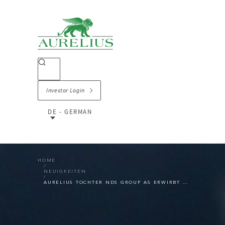
Investor Login
DE - GERMAN
HOME
NEUIGKEITEN
AURELIUS TOCHTER NDS GROUP AS ERWIRBT NORWEGISCHEN HÄNDLER FÜR WERKSTATTAUSRÜSTUNGEN NORDIC LIFT