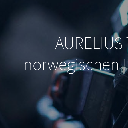
AURELIUS 
norwegischen H