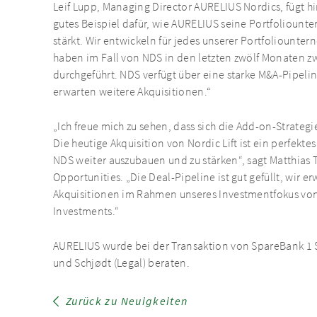
Leif Lupp, Managing Director AURELIUS Nordics, fügt hin
gutes Beispiel dafür, wie AURELIUS seine Portfolioun
stärkt. Wir entwickeln für jedes unserer Portfoliount
haben im Fall von NDS in den letzten zwölf Monaten z
durchgeführt. NDS verfügt über eine starke M&A-Pipeli
erwarten weitere Akquisitionen.“
„Ich freue mich zu sehen, dass sich die Add-on-Strateg
Die heutige Akquisition von Nordic Lift ist ein perfektes
NDS weiter auszubauen und zu stärken“, sagt Matthias 
Opportunities. „Die Deal-Pipeline ist gut gefüllt, wi
Akquisitionen im Rahmen unseres Investmentfokus von
Investments.“
AURELIUS wurde bei der Transaktion von SpareBank 1 
und Schjødt (Legal) beraten.
Zurück zu Neuigkeiten