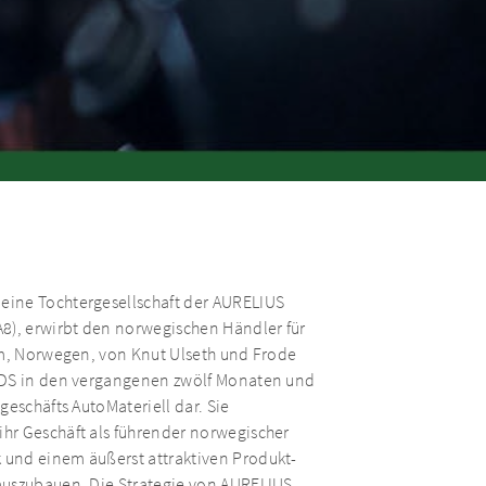
eine Tochtergesellschaft der AURELIUS
A8), erwirbt den norwegischen Händler für
im, Norwegen, von Knut Ulseth und Frode
 NDS in den vergangenen zwölf Monaten und
geschäfts AutoMateriell dar. Sie
hr Geschäft als führender norwegischer
 und einem äußerst attraktiven Produkt-
auszubauen. Die Strategie von AURELIUS,