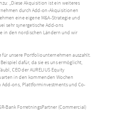
zu: „Diese Akquisition ist ein weiteres
ternehmen durch Add-on-Akquisitionen
ernehmen eine eigene M&A-Strategie und
wei sehr synergetische Add-ons
ne in den nordischen Ländern und wir
ie für unsere Portfoliounternehmen auszahlt.
 Beispiel dafür, da sie es uns ermöglicht,
Täubl, CEO der AURELIUS Equity
r erwarten in den kommenden Wochen
 Add-ons, Plattforminvestments und Co-
SR-Bank ForretningsPartner (Commercial)