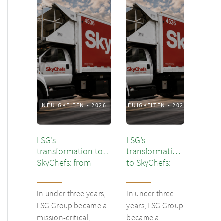
NEUIGKEITEN
•
2026
NEUIGKEITEN
•
2026
LSG’s
LSG’s
transformation to
transformation
SkyChefs: from
to SkyChefs:
underloved catering
from
unit into culinary
underloved
In under three years,
In under three
champion
catering unit
LSG Group became a
years, LSG Group
into culinary
mission-critical,
became a
champion