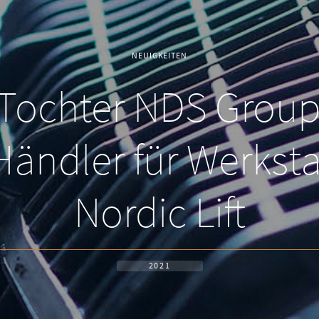
NEUIGKEITEN
Tochter NDS Group 
ändler für Werkst
Nordic Lift
2021