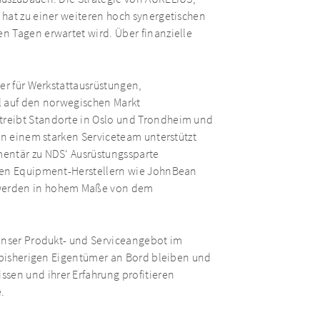
hat zu einer weiteren hoch synergetischen
n Tagen erwartet wird. Über finanzielle
er für Werkstattausrüstungen,
l auf den norwegischen Markt
reibt Standorte in Oslo und Trondheim und
on einem starken Serviceteam unterstützt
mentär zu NDS‘ Ausrüstungssparte
nden Equipment-Herstellern wie JohnBean
 werden in hohem Maße von dem
 unser Produkt- und Serviceangebot im
e bisherigen Eigentümer an Bord bleiben und
en und ihrer Erfahrung profitieren
.