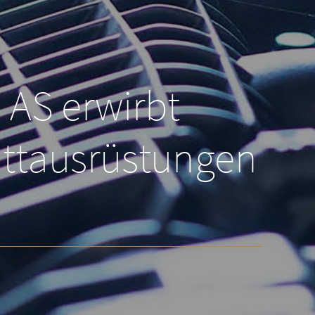
AS erwirbt
attausrüstungen