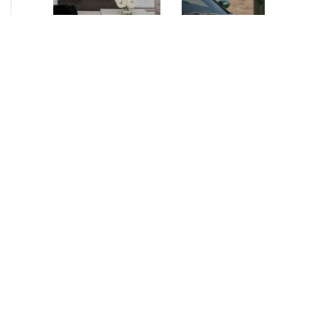
NEUIGKEITEN
•
2026
NEUIGKEITEN
•
2026
AURELIUS Finance
How AURELIUS
Company upsizes
is rebuilding
bespoke revolving
Muviq for
inventory loan for
growth
existing client Dusk
London, 29 June 2026
While investors
– AURELIUS Finance
have
Company (“AFC”), the
approached the
Private Debt segment
automotive
of AURELIUS, is
sector cautiously
pleased to announce
for many years,
that it has increased
AURELIUS saw
its financing…
an opportunity