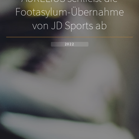
Footasylum-Übernahme
von JD Sports ab
2022