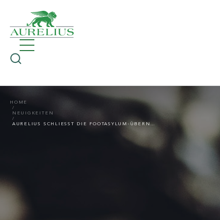
HOME
NEUIGKEITEN
AURELIUS SCHLIESST DIE FOOTASYLUM-ÜBERNAHME VON JD SPORTS AB