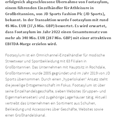
erfolgreich abgeschlossene Übernahme von Footasylum,
einem führenden Einzelhändler für Athleisure in
Großbritannien, von JD Sports Fashion Plc (JD Sports),
bekannt. In der Transaktion wurde Footasylum mit rund
45 Mio. EUR (37,5 Mio. GBP) bewertet. Es wird erwartet,
dass Footasylum im Jahr 2022 einen Gesamtumsatz von
mehr als 340 Mio. EUR (287 Mio. GBP) mit einer attraktiven
EBITDA-Marge erzielen wird.
Footasylum ist ein Omnichannel-Einzelhändler für modische
Streetwear und Sportbekleidung mit 63 Filialen in
Großbritannien. Das Unternehmen mit Hauptsitz in Rochdale,
Großbritannien, wurde 2005 gegründet und im Jahr 2019 von JD
Sports übernommen. Durch einen „hyperlokalen“ Ansatz steht
die jeweilige Ortsgemeinschaft im Fokus. Footasylum ist über
seine Einzelhandelsgeschäfte, sieben Websites (Gruppen- und
Eigenmarkenseiten) und zugehörige Lagerhäuser tätig. Aktuell
vertreibt das Unternehmen ein Sortiment aus Schuhen,
Bekleidung und Accessoires über Geschäfte, Websites sowie
einen Großhandelskanal.