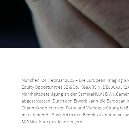
München, 24. Februar 2022 – Die European Imaging Gro
Equity Opportunities SE & Co. KGaA (ISIN: DE000A0JK2
Mehrheitsbeteiligung an der CameraNU.nl B.V. („Came
abgeschlossen. Durch den Erwerb kann die European I
Channel-Anbieter von Foto- und Videoausrüstung für En
marktführende Position in den Benelux-Ländern ausba
300 Mio. Euro pro Jahr steigern.