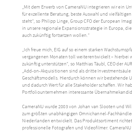
„Mit dem Erwerb von CameraNU integrieren wir ein Un
für exzellente Beratung, beste Auswahl und vielfältige
steht“, so Philipp Linge, Group CFO der European Ima
in unsere regionale Expansionsstrategie in Europa, di
auch zukünftig fortsetzen wollen.”
„Ich freue mich, EIG auf so einem starken Wachstumspfa
vergangenen Monaten toll weiterentwickelt – hierbei
zukünftig unterstützen“, so Matthias Täubl, CEO der AU
„Add-on-Akquisitionen sind als dritte Investmentsäule 
Geschäftsmodells. Hierdurch können wir bestehende 
und dadurch Wert für alle Stakeholder schaffen. Wir h
Portfoliounternehmen interessante Übernahmekandida
CameraNU wurde 2003 von Johan van Slooten und Wilco
zum größten unabhängigen Omnichannel-Fachhändler 
Niederlanden entwickelt. Das Produktsortiment richtet
professionelle Fotografen und Videofilmer. CameraNU