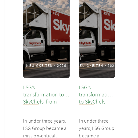
NEUIGKEITEN
•
2026
NEUIGKEITEN
•
2026
LSG’s
LSG’s
transformation to
transformation
SkyChefs: from
to SkyChefs:
underloved catering
from
unit into culinary
underloved
In under three years,
In under three
champion
catering unit
LSG Group became a
years, LSG Group
into culinary
mission-critical,
became a
champion