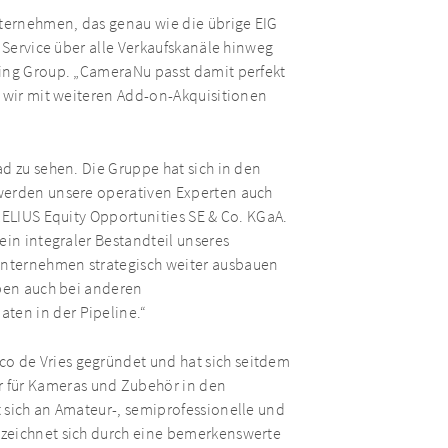
ternehmen, das genau wie die übrige EIG
n Service über alle Verkaufskanäle hinweg
ging Group. „CameraNu passt damit perfekt
e wir mit weiteren Add-on-Akquisitionen
d zu sehen. Die Gruppe hat sich in den
 werden unsere operativen Experten auch
RELIUS Equity Opportunities SE & Co. KGaA.
ein integraler Bestandteil unseres
Unternehmen strategisch weiter ausbauen
aben auch bei anderen
ten in der Pipeline.“
 de Vries gegründet und hat sich seitdem
für Kameras und Zubehör in den
 sich an Amateur-, semiprofessionelle und
 zeichnet sich durch eine bemerkenswerte