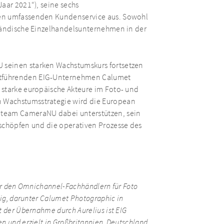
aar 2021“), seine sechs
nen umfassenden Kundenservice aus. Sowohl
rländische Einzelhandelsunternehmen in der
 seinen starken Wachstumskurs fortsetzen
ktführenden EIG-Unternehmen Calumet
 starke europäische Akteure im Foto- und
 Wachstumsstrategie wird die European
eam CameraNU dabei unterstützen, sein
uschöpfen und die operativen Prozesse des
ter den Omnichannel-Fachhändlern für Foto
tig, darunter Calumet Photographic in
t der Übernahme durch Aurelius ist EIG
n und erzielt in Großbritannien, Deutschland,