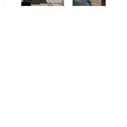
NEUIGKEITEN
•
2026
NEUIGKEITEN
•
2026
AURELIUS Finance
How AURELIUS
Company upsizes
is rebuilding
bespoke revolving
Muviq for
inventory loan for
growth
existing client Dusk
London, 29 June 2026
While investors
– AURELIUS Finance
have
Company (“AFC”), the
approached the
Private Debt segment
automotive
of AURELIUS, is
sector cautiously
pleased to announce
for many years,
that it has increased
AURELIUS saw
its financing…
an opportunity