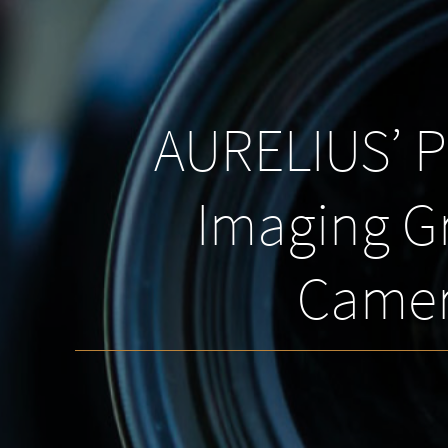
AURELIUS’ P
Imaging G
Camera