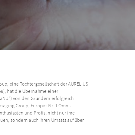
up, eine Tochtergesellschaft der AURELIUS
A8), hat die Übernahme einer
raNU“) von den Gründern erfolgreich
maging Group, Europas Nr. 1 Omni-
thusiasten und Profis, nicht nur ihre
uen, sondern auch ihren Umsatz auf über