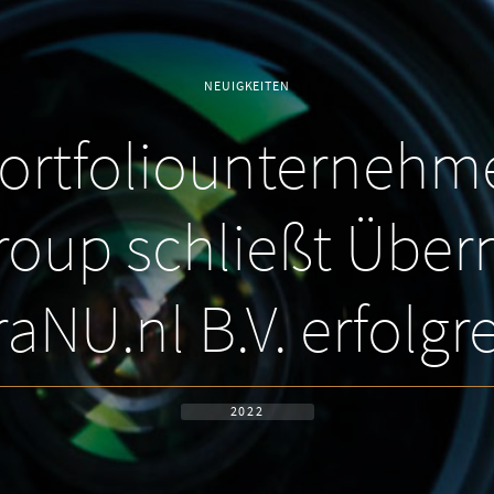
NEUIGKEITEN
ortfoliounterneh
roup schließt Übe
NU.nl B.V. erfolgr
2022