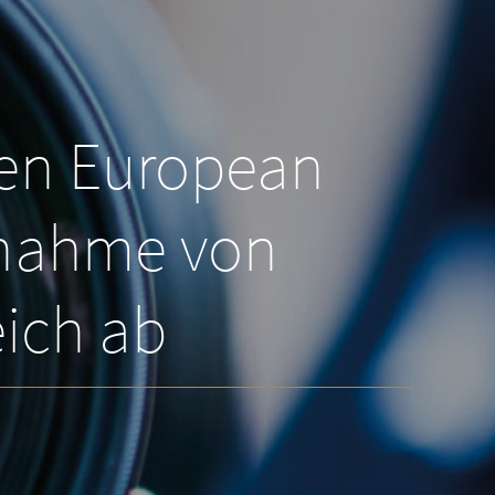
men European
rnahme von
eich ab