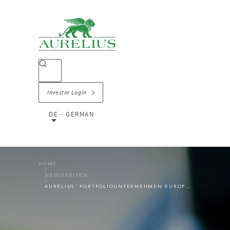
Investor Login
DE - GERMAN
HOME
NEUIGKEITEN
AURELIUS’ PORTFOLIOUNTERNEHMEN EUROPEAN IMAGING GROUP SCHLIESST ÜBERNAHME VON CAMERANU.NL B.V. ERFOLGREICH AB