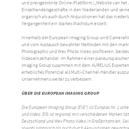
und preisgekrönte Online-Plattform („Website van het J
Einzelhandelsgeschäfte in den Niederlanden und sei
organisch als auch durch Akquisitionen hat das niede
Vergangenheit ein starkes Wachstum erzielt.
Innerhalb der European Imaging Group wird CameraNU
und vom Austausch bewährter Methoden mit den mar
Photographic und Wex Photo Video profitieren, beides
Videoeinzelhandel. Im Rahmen einer paneuropäischen
Imaging Group zusammen mit dem AURELIUS Expertent
erhebliches Potenzial als Multi-Channel-Händler ausz
Unternehmens weiter zu verbessern.
ÜBER DIE EUROPEAN IMAGING GROUP
Die European Imaging Group (EIG“) ist Europas Nr. 1 un
und Video. EIG ist regional mit verschiedenen Marken tä
Deutschland und Wex Photo Video in Großbritannien. Sei
sowohl organisch als auch durch Akquisitionen gewachse