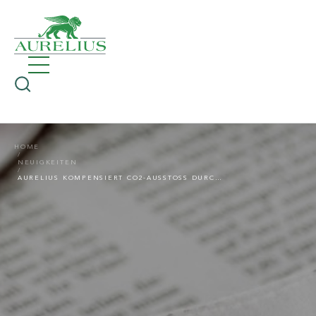
HOME
NEUIGKEITEN
AURELIUS KOMPENSIERT CO2-AUSSTOSS DURCH FLUGREISEN FÜR GESCHÄFTSJAHR 2020