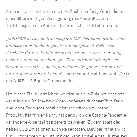
Auch im Jahr 2021 werden die Maßnahmen fortgeführt, die zu
einer 30-prozentigen Verringerung des Ausstoßes von
Treibhausgasen im Konzern bis zum Jahr 2025 führen sollen.
„
AURELIUS hat schon frühzeitig auf CO2-Reduktion als Teil einer
umfassenden Nachhaltigkeitsstrategie gesetzt. Nicht zuletzt
durch die Corona-Pandemie sehen wir uns in der Auffassung
bestärkt, dass ein nachhaltiges Geschäftsmodell langfristig
Wettbewerbsvorteile bietet, von denen die ganze Gruppe und
unsere Investoren profitieren
“, kommentiert Matthias Täubl, CEO
der AURELIUS Equity Opportunities.
Um dieses Ziel zu erreichen, werden auch in Zukunft Meetings
verstärkt als Online- bzw. Videokonferenz durchgeführt. Dass
dies ohne Probleme möglich ist und oftmals zu mehr
Produktivität führen kann, hat der durch die Corona-Pandemie
veränderte Arbeitsalltag bereits bewiesen. Zudem spart dies
neben CO2-Emissionen auch Reisekosten. Darüber hinaus wird
für Kurzstrecken die Nutzung der Bahn anstelle des Flugzeuges