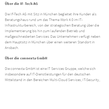
Über die IF-Tech AG
Die IF-Tech AG mit Sitz in München begleitet ihre Kunden als
Beratungshaus rund um das Thema Work 4.0 im IT-
Infrastrukturbereich, von der strategischen Beratung über die
Implementierung bis hin zum laufenden Betrieb und
maßgeschneiderten Services. Das Unternehmen verfügt neben
dem Hauptsitz in München über einen weiteren Standort in
Ansbach.
Über die connexta GmbH
Die connexta GmbH ist eine IT Services Gruppe, welche sich
insbesondere auf IT-Dienstleistungen für den deutschen
Mittelstand in den Bereichen Multi-Cloud Services, IT-Security,
Managed Services und Modern Workplace fokussiert. Die
connexta erzielt an ihren sieben Standorten in Kempten,
Augsburg, Bremen, Paderborn, Wiesbaden, München und
Ansbach einen Umsatz von über € 50 Mio. www.connexta.de