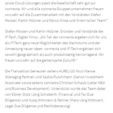
sowie Cloud-Lösungen passt die Gesellschaft sehr gut zur
connexta. Wir und alle connexta-Gruppenunternehmen freuen
uns sehr auf die Zusammenarbeit mit den Vorständen Stefan
Mooser, Martin Holzner und Marco Klose und ihrem tollen Team!“
Stefan Mooser und Martin Holzner, Gründer und Vorstände der
IF-Tech, fügten hinzu: „Als Teil der connexta ergeben sich für uns
als IF-Tech ganz neue Möglichkeiten des Wachstums und der
Umsetzung neuer Ideen. connexta und IF-Tech ergänzen sich
sowohl geographisch als auch produktseitig hervorragend. Wir
freuen uns sehr auf die gemeinsame Zukunft.“
Die Transaktion betreuten seitens AURELIUS Nico Vitense
(Managing Partner) und Saskia Puschmann (Senior Investment
Associate) sowie seitens connexta Christian Schaub (Leiter M&A
und Business Development). Unterstützt wurde das Team dabei
von Ebner Stolz (Jörg Schoberth, Financial und Tax Due
Diligence) und Kuzaj Wittmann & Partner (Hans-Jörg Wittmann,
Legal Due Diligence und Rechtsberatung).