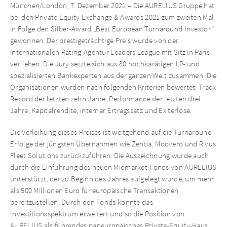
München/London, 7. Dezember 2021 – Die AURELIUS Gruppe hat
bei den Private Equity Exchange & Awards 2021 zum zweiten Mal
in Folge den Silber-Award „Best European Turnaround Investor“
gewonnen. Der prestigeträchtige Preis wurde von der
internationalen Rating-Agentur Leaders League mit Sitz in Paris
verliehen. Die Jury setzte sich aus 80 hochkarätigen LP- und
spezialisierten Bankexperten aus der ganzen Welt zusammen. Die
Organisationen wurden nach folgenden Kriterien bewertet: Track
Record der letzten zehn Jahre, Performance der letzten drei
Jahre, Kapitalrendite, interner Ertragssatz und Exiterlöse.
Die Verleihung dieses Preises ist weitgehend auf die Turnaround-
Erfolge der jüngsten Übernahmen wie Zentia, Moovero und Rivus
Fleet Solutions zurückzuführen. Die Auszeichnung wurde auch
durch die Einführung des neuen Midmarket-Fonds von AURELIUS
unterstützt, der zu Beginn des Jahres aufgelegt wurde, um mehr
als 500 Millionen Euro für europäische Transaktionen
bereitzustellen. Durch den Fonds konnte das
Investitionsspektrum erweitert und so die Position von
AURELIUS als führendes paneuropäisches Private-Equity-Haus