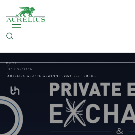
HOME
NEUIGKEITEN
AURELIUS GRUPPE GEWINNT „2021 BEST EUROPEAN TURNAROUND INVESTOR“ SILBER-AWARD