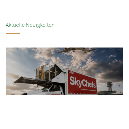
Aktuelle Neuigkeiten
NEUIGKEITEN
•
2026
LSG’s transformation to SkyChefs: from
underloved catering unit into culinary