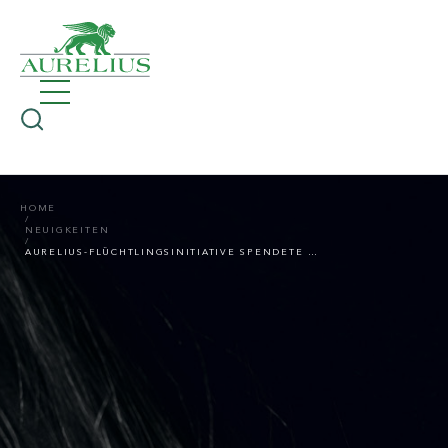
HOME
NEUIGKEITEN
AURELIUS-FLÜCHTLINGSINITIATIVE SPENDETE 50.000 EURO AN DAS INTERNATIONAL RESCUE COMMITTEE