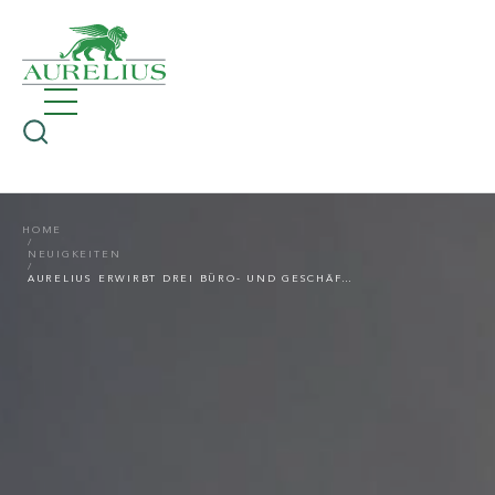
HOME
NEUIGKEITEN
AURELIUS ERWIRBT DREI BÜRO- UND GESCHÄFTSHÄUSER IN WOLFSBURG, KASSEL UND DUISBURG