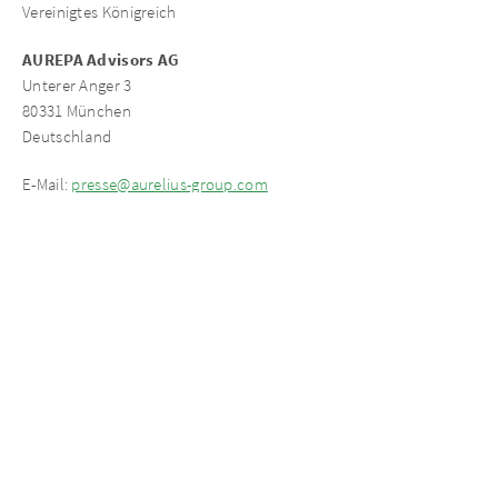
Vereinigtes Königreich
AUREPA Advisors AG
Unterer Anger 3
80331 München
Deutschland
E-Mail:
presse@aurelius-group.com
Web: www.aurelius-group.com; www.aurepa.com
Pressekontakt
RUECKERCONSULT GmbH
Dr. Ulrich Nagel
+49 (0) 221 29 29 56 30
aurelius@rueckerconsult.de
Hawthorn Advisors
+44 (0)20 3745 4960
aurelius@hawthornadvisors.com