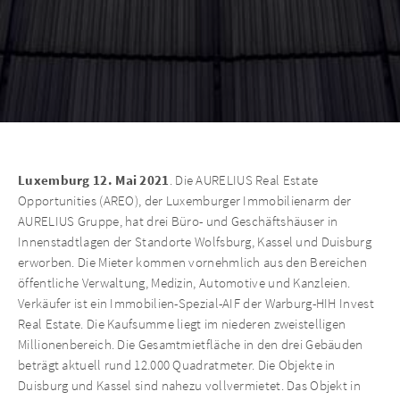
Luxemburg 12. Mai 2021
. Die AURELIUS Real Estate
Opportunities (AREO), der Luxemburger Immobilienarm der
AURELIUS Gruppe, hat drei Büro- und Geschäftshäuser in
Innenstadtlagen der Standorte Wolfsburg, Kassel und Duisburg
erworben. Die Mieter kommen vornehmlich aus den Bereichen
öffentliche Verwaltung, Medizin, Automotive und Kanzleien.
Verkäufer ist ein Immobilien-Spezial-AIF der Warburg-HIH Invest
Real Estate. Die Kaufsumme liegt im niederen zweistelligen
Millionenbereich. Die Gesamtmietfläche in den drei Gebäuden
beträgt aktuell rund 12.000 Quadratmeter. Die Objekte in
Duisburg und Kassel sind nahezu vollvermietet. Das Objekt in