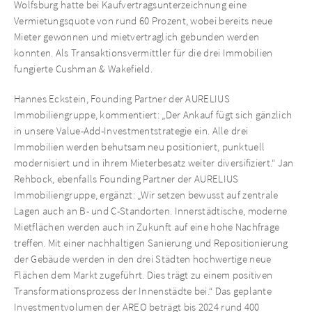
Wolfsburg hatte bei Kaufvertragsunterzeichnung eine
Vermietungsquote von rund 60 Prozent, wobei bereits neue
Mieter gewonnen und mietvertraglich gebunden werden
konnten. Als Transaktionsvermittler für die drei Immobilien
fungierte Cushman & Wakefield.
Hannes Eckstein, Founding Partner der AURELIUS
Immobiliengruppe, kommentiert: „Der Ankauf fügt sich gänzlich
in unsere Value-Add-Investmentstrategie ein. Alle drei
Immobilien werden behutsam neu positioniert, punktuell
modernisiert und in ihrem Mieterbesatz weiter diversifiziert.“ Jan
Rehbock, ebenfalls Founding Partner der AURELIUS
Immobiliengruppe, ergänzt: „Wir setzen bewusst auf zentrale
Lagen auch an B- und C-Standorten. Innerstädtische, moderne
Mietflächen werden auch in Zukunft auf eine hohe Nachfrage
treffen. Mit einer nachhaltigen Sanierung und Repositionierung
der Gebäude werden in den drei Städten hochwertige neue
Flächen dem Markt zugeführt. Dies trägt zu einem positiven
Transformationsprozess der Innenstädte bei.“ Das geplante
Investmentvolumen der AREO beträgt bis 2024 rund 400