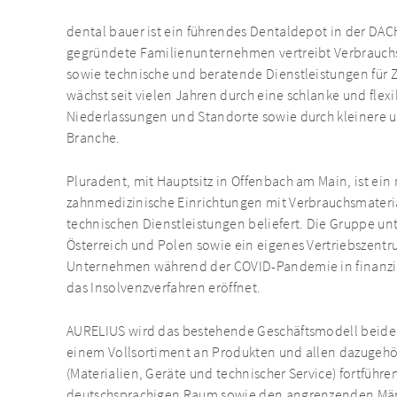
dental bauer ist ein führendes Dentaldepot in der D
gegründete Familienunternehmen vertreibt Verbrauchsm
sowie technische und beratende Dienstleistungen für 
wächst seit vielen Jahren durch eine schlanke und flex
Niederlassungen und Standorte sowie durch kleinere u
Branche.
Pluradent, mit Hauptsitz in Offenbach am Main, ist ei
zahnmedizinische Einrichtungen mit Verbrauchsmateri
technischen Dienstleistungen beliefert. Die Gruppe unt
Österreich und Polen sowie ein eigenes Vertriebszent
Unternehmen während der COVID-Pandemie in finanziel
das Insolvenzverfahren eröffnet.
AURELIUS wird das bestehende Geschäftsmodell beider
einem Vollsortiment an Produkten und allen dazugehö
(Materialien, Geräte und technischer Service) fortführ
deutschsprachigen Raum sowie den angrenzenden Mär