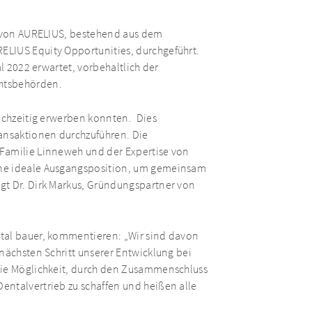
ur von AURELIUS, bestehend aus dem
LIUS Equity Opportunities, durchgeführt.
al 2022 erwartet, vorbehaltlich der
htsbehörden.
eichzeitig erwerben konnten. Dies
ransaktionen durchzuführen. Die
Familie Linneweh und der Expertise von
ine ideale Ausgangsposition, um gemeinsam
gt Dr. Dirk Markus, Gründungspartner von
tal bauer, kommentieren: „Wir sind davon
nächsten Schritt unserer Entwicklung bei
die Möglichkeit, durch den Zusammenschluss
entalvertrieb zu schaffen und heißen alle