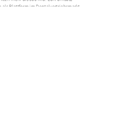
 als Plattform im Dentalvertriebsmarkt
 Noerr (Legal), Haver&Mailänder (Legal)
Financial), Oppenhoff (Tax), Intargia (IT),