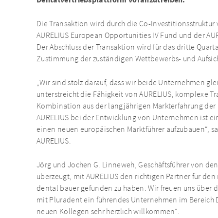
Die Transaktion wird durch die Co-Investitionsstrukt
AURELIUS European Opportunities IV Fund und der AURE
Der Abschluss der Transaktion wird für das dritte Quart
Zustimmung der zuständigen Wettbewerbs- und Aufsic
„Wir sind stolz darauf, dass wir beide Unternehmen gl
unterstreicht die Fähigkeit von AURELIUS, komplexe T
Kombination aus der langjährigen Markterfahrung der 
AURELIUS bei der Entwicklung von Unternehmen ist e
einen neuen europäischen Marktführer aufzubauen“, sa
AURELIUS.
Jörg und Jochen G. Linneweh, Geschäftsführer von den
überzeugt, mit AURELIUS den richtigen Partner für den 
dental bauer gefunden zu haben. Wir freuen uns über 
mit Pluradent ein führendes Unternehmen im Bereich D
neuen Kollegen sehr herzlich willkommen“.