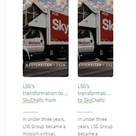
NEUIGKEITEN
•
2026
NEUIGKEITEN
•
2026
LSG’s
LSG’s
transformation to
transformation
SkyChefs: from
to SkyChefs:
underloved catering
from
unit into culinary
underloved
In under three years,
In under three
champion
catering unit
LSG Group became a
years, LSG Group
into culinary
mission-critical,
became a
champion