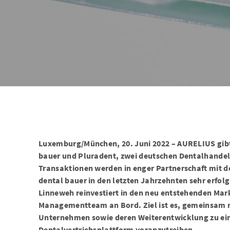
Luxemburg/München, 20. Juni 2022 – AURELIUS gibt
bauer und Pluradent, zwei deutschen Dentalhande
Transaktionen werden in enger Partnerschaft mit d
dental bauer in den letzten Jahrzehnten sehr erfolg
Linneweh reinvestiert in den neu entstehenden Mar
Managementteam an Bord. Ziel ist es, gemeinsam m
Unternehmen sowie deren Weiterentwicklung zu ei
Dentalvertriebsplattform voranzutreiben.