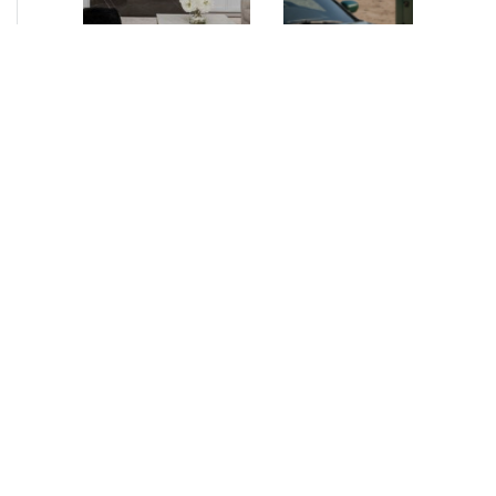
NEUIGKEITEN
•
2026
NEUIGKEITEN
•
2026
AURELIUS Finance
How AURELIUS
Company upsizes
is rebuilding
bespoke revolving
Muviq for
inventory loan for
growth
existing client Dusk
London, 29 June 2026
While investors
– AURELIUS Finance
have
Company (“AFC”), the
approached the
Private Debt segment
automotive
of AURELIUS, is
sector cautiously
pleased to announce
for many years,
that it has increased
AURELIUS saw
its financing…
an opportunity