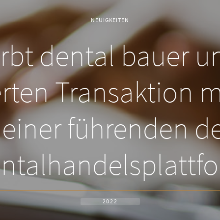
NEUIGKEITEN
bt dental bauer u
rten Transaktion m
 einer führenden d
ntalhandelsplattf
2022