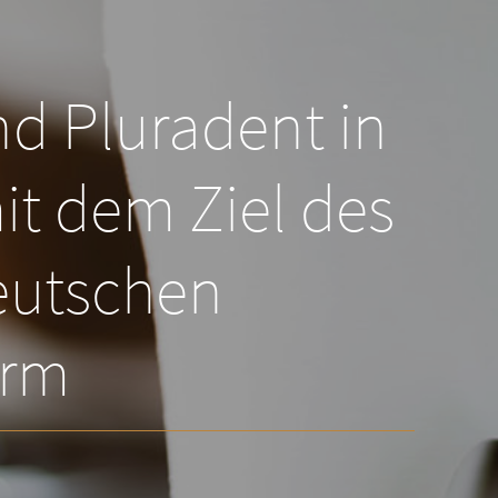
nd Pluradent in
it dem Ziel des
eutschen
orm