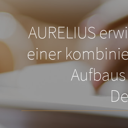
AURELIUS erwir
einer kombinie
Aufbaus
De