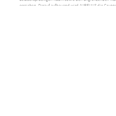
erreichen. Darauf aufbauend wird AURELIUS die Gruppe
durch Buy-and-Build-Aktivitäten weiter ausbauen.
AURELIUS wurde bei den Transaktionen von LBBW (M&A),
Roland Berger (Commercial), OMMAX (Digital), Accuracy (
EURO Transaction Solutions (Insurance) beraten.
Zurück zu Neuigkeiten