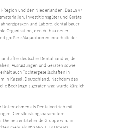
ACH-Region und den Niederlanden. Das 1947
aterialien, Investitionsgüter und Geräte
Zahnarztpraxen und Labore. dental bauer
ible Organisation, den Aufbau neuer
nd größere Akquisitionen innerhalb der
n namhafter deutscher Dentalhändler, der
alien, Ausrüstungen und Geräten sowie
erhält auch Tochtergesellschaften in
rum in Kassel, Deutschland. Nachdem das
le Bedrängnis geraten war, wurde kürzlich
 Unternehmen als Dentalvertrieb mit
rigen Dienstleistungsparametern
en. Die neu entstehende Gruppe wird im
kten mehr als 300 Mio. EUR Umsatz