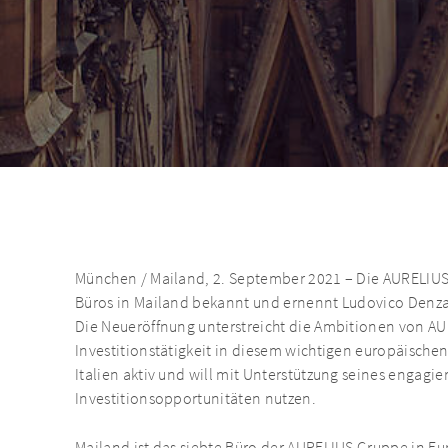
München / Mailand, 2. September 2021 – Die AURELIUS 
Büros in Mailand bekannt und ernennt Ludovico Denza
Die Neueröffnung unterstreicht die Ambitionen von AU
Investitionstätigkeit in diesem wichtigen europäischen 
Italien aktiv und will mit Unterstützung seines engagie
Investitionsopportunitäten nutzen.