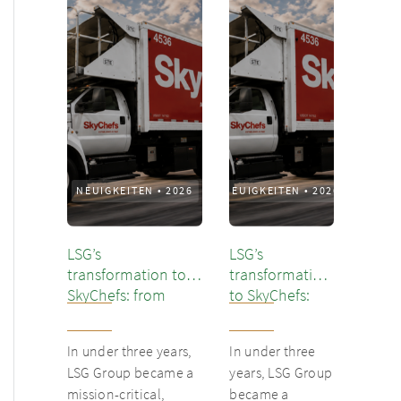
NEUIGKEITEN
•
2026
NEUIGKEITEN
•
2026
LSG’s
LSG’s
transformation to
transformation
SkyChefs: from
to SkyChefs:
underloved catering
from
unit into culinary
underloved
In under three years,
In under three
champion
catering unit
LSG Group became a
years, LSG Group
into culinary
mission-critical,
became a
champion