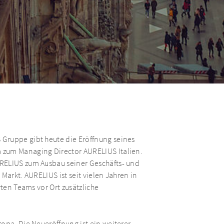
Gruppe gibt heute die Eröffnung seines
 zum Managing Director AURELIUS Italien.
RELIUS zum Ausbau seiner Geschäfts- und
Markt. AURELIUS ist seit vielen Jahren in
rten Teams vor Ort zusätzliche