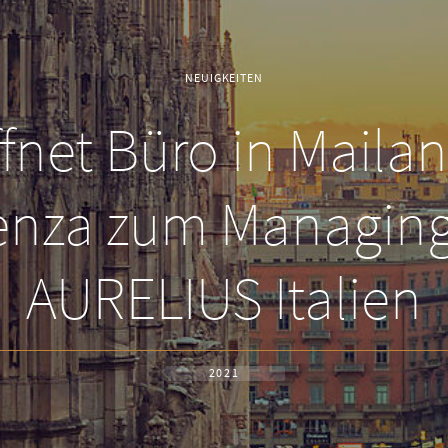
NEUIGKEITEN
fnet Büro in Maila
nza zum Managing 
AURELIUS Italien
2021