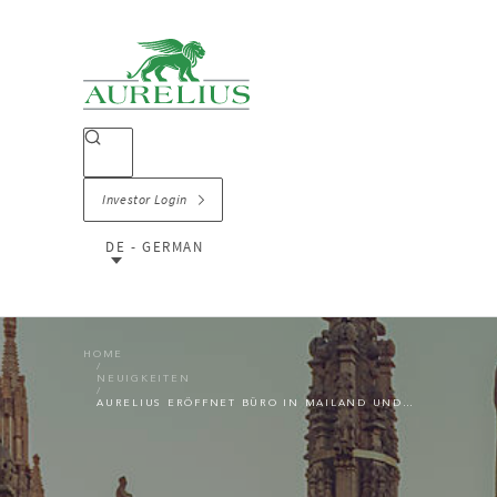
Investor Login
DE - GERMAN
HOME
NEUIGKEITEN
AURELIUS ERÖFFNET BÜRO IN MAILAND UND ERNENNT LUDOVICO DENZA ZUM MANAGING DIRECTOR FÜR AURELIUS ITALIEN