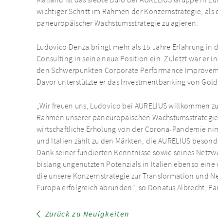
Mailand ist das siebte Büro der AURELIUS Gruppe in Eur
wichtiger Schritt im Rahmen der Konzernstrategie, als 
paneuropäischer Wachstumsstrategie zu agieren.
Ludovico Denza bringt mehr als 15 Jahre Erfahrung in
Consulting in seine neue Position ein. Zuletzt war er i
den Schwerpunkten Corporate Performance Improvemen
Davor unterstützte er das Investmentbanking von Gol
„Wir freuen uns, Ludovico bei AURELIUS willkommen zu 
Rahmen unserer paneuropäischen Wachstumsstrategie 
wirtschaftliche Erholung von der Corona-Pandemie nim
und Italien zählt zu den Märkten, die AURELIUS besond
Dank seiner fundierten Kenntnisse sowie seines Netzwe
bislang ungenutzten Potenzials in Italien ebenso eine 
die unsere Konzernstrategie zur Transformation und 
Europa erfolgreich abrunden“, so Donatus Albrecht, Pa
Zurück zu Neuigkeiten