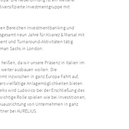
opa. Die Neueröffnung ist ein weiterer
diversifizierte Investmentgruppe mit
 den Bereichen Investmentbanking und
nsgesamt neun Jahre für Alvarez & Marsal mit
t und Turnaround-Aktivitäten tätig.
dman Sachs in London.
heißen, da wir unsere Präsenz in Italien im
weiter ausbauen wollen. Die
mt inzwischen in ganz Europa Fahrt auf,
ers vielfältige Anlagemöglichkeiten bieten.
rks wird Ludovico bei der Erschließung des
wichtige Rolle spielen wie bei Investitionen,
Neuausrichtung von Unternehmen in ganz
rtner bei AURELIUS.