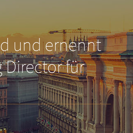
nd und ernennt
Director für