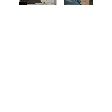
NEUIGKEITEN
•
2026
NEUIGKEITEN
•
2026
AURELIUS Finance
How AURELIUS
Company upsizes
is rebuilding
bespoke revolving
Muviq for
inventory loan for
growth
existing client Dusk
London, 29 June 2026
While investors
– AURELIUS Finance
have
Company (“AFC”), the
approached the
Private Debt segment
automotive
of AURELIUS, is
sector cautiously
pleased to announce
for many years,
that it has increased
AURELIUS saw
its financing…
an opportunity