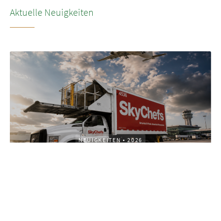
Aktuelle Neuigkeiten
NEUIGKEITEN
•
2026
LSG’s transformation to SkyChefs: from
underloved catering unit into culinary
champion