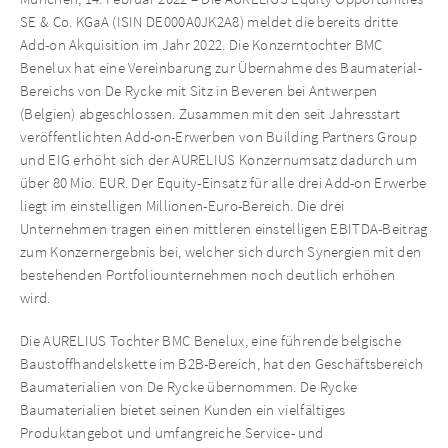
SE & Co. KGaA (ISIN DE000A0JK2A8) meldet die bereits dritte
Add-on Akquisition im Jahr 2022. Die Konzerntochter BMC
Benelux hat eine Vereinbarung zur Übernahme des Baumaterial-
Bereichs von De Rycke mit Sitz in Beveren bei Antwerpen
(Belgien) abgeschlossen. Zusammen mit den seit Jahresstart
veröffentlichten Add-on-Erwerben von Building Partners Group
und EIG erhöht sich der AURELIUS Konzernumsatz dadurch um
über 80 Mio. EUR. Der Equity-Einsatz für alle drei Add-on Erwerbe
liegt im einstelligen Millionen-Euro-Bereich. Die drei
Unternehmen tragen einen mittleren einstelligen EBITDA-Beitrag
zum Konzernergebnis bei, welcher sich durch Synergien mit den
bestehenden Portfoliounternehmen noch deutlich erhöhen
wird.
Die AURELIUS Tochter BMC Benelux, eine führende belgische
Baustoffhandelskette im B2B-Bereich, hat den Geschäftsbereich
Baumaterialien von De Rycke übernommen. De Rycke
Baumaterialien bietet seinen Kunden ein vielfältiges
Produktangebot und umfangreiche Service- und