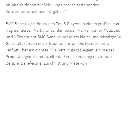
on-Akquisitionen zur Stärkung unserer bestehenden
Konzernunternehmen – ergeben.“
BMC Benelux gehört zu den Top 5-Playern in einem großen, stark
fragmentierten Markt. Unter den beiden Markennamen YouBuild
und MPro spricht BMC Benelux vor allem kleine und mittelgroße
Geschäftskunden in der Baubranche an. Die Handelskette
verfügt über ein dichtes Filialnetz in ganz Belgien, ein breites
Produktangebot und exzellente Serviceleistungen, wie zum
Beispiel Belieferung, Zuschnitt und Miete von
Spezialwerkzeugen. BMC Benelux gehört seit Oktober 2019 zu
AURELIUS.
Aktuelle Neuigkeiten