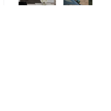
NEUIGKEITEN
•
2026
NEUIGKEITEN
•
2026
AURELIUS Finance
How AURELIUS
Company upsizes
is rebuilding
bespoke revolving
Muviq for
inventory loan for
growth
existing client Dusk
London, 29 June 2026
While investors
– AURELIUS Finance
have
Company (“AFC”), the
approached the
Private Debt segment
automotive
of AURELIUS, is
sector cautiously
pleased to announce
for many years,
that it has increased
AURELIUS saw
its financing…
an opportunity