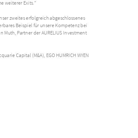
e weiterer Exits.”
nser zweites erfolgreich abgeschlossenes
rbares Beispiel für unsere Kompetenz bei
an Muth, Partner der AURELIUS Investment
acquarie Capital (M&A), EGO HUMRICH WYEN