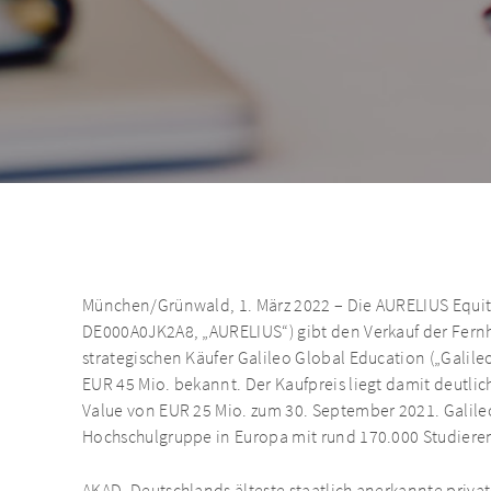
München/Grünwald, 1. März 2022 – Die AURELIUS Equity
DE000A0JK2A8, „AURELIUS“) gibt den Verkauf der Fern
strategischen Käufer Galileo Global Education („Galileo
EUR 45 Mio. bekannt. Der Kaufpreis liegt damit deutlic
Value von EUR 25 Mio. zum 30. September 2021. Galileo
Hochschulgruppe in Europa mit rund 170.000 Studiere