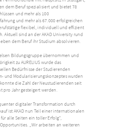
e Fernhochschule mit Hauptsitz in Stuttgart,
n dem Beruf spezialisiert und bietet 78
hlüssen und mehr als 100
fahrung und mehr als 67.000 erfolgreichen
tätige flexibel, individuell und effizient
h. Aktuell sind an der AKAD University rund
eben dem Beruf ihr Studium absolvieren.
rnelsen Bildungsgruppe übernommen und
hörigkeit zu AURELIUS wurde das
duellen Bedürfnisse der Studierenden
orm- und Modularisierungskonzeptes wurden
 konnte die Zahl der Neustudierenden seit
t pro Jahr gesteigert werden.
uenter digitaler Transformation durch
auf ist AKAD nun Teil einer internationalen
alle Seiten ein toller Erfolg”,
Opportunities. „Wir arbeiten an weiteren