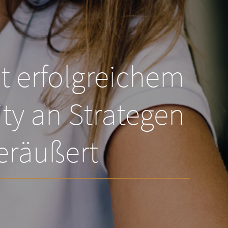
t erfolgreichem
ity an Strategen
eräußert