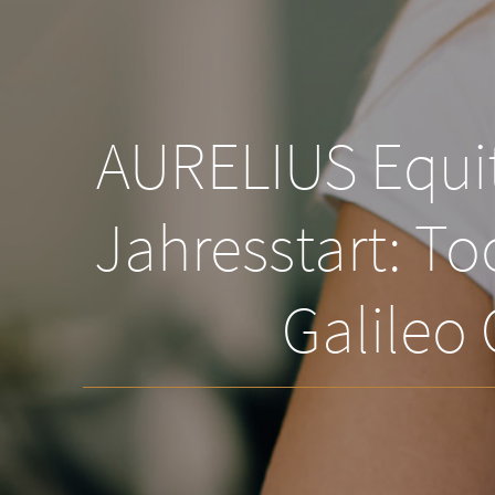
AURELIUS Equit
Jahresstart: To
Galileo