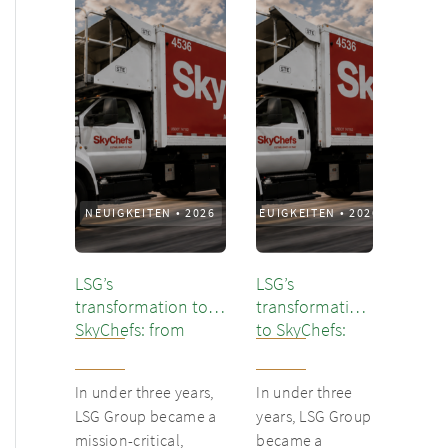
NEUIGKEITEN
•
2026
NEUIGKEITEN
•
2026
LSG’s
LSG’s
transformation to
transformation
SkyChefs: from
to SkyChefs:
underloved catering
from
unit into culinary
underloved
In under three years,
In under three
champion
catering unit
LSG Group became a
years, LSG Group
into culinary
mission-critical,
became a
champion