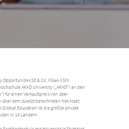
 Opportunities SE & Co. KGaA (ISIN:
hochschule AKAD University („AKAD“) an den
“) für einen Verkaufspreis von über
h über dem zuletzt berechneten Net Asset
 Global Education ist die größte private
nden in 14 Ländern.