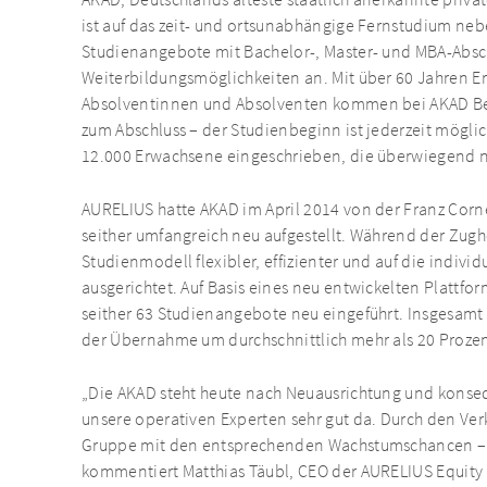
AKAD, Deutschlands älteste staatlich anerkannte privat
ist auf das zeit- und ortsunabhängige Fernstudium nebe
Studienangebote mit Bachelor-, Master- und MBA-Absc
Weiterbildungsmöglichkeiten an. Mit über 60 Jahren Er
Absolventinnen und Absolventen kommen bei AKAD Berufs
zum Abschluss – der Studienbeginn ist jederzeit möglic
12.000 Erwachsene eingeschrieben, die überwiegend n
AURELIUS hatte AKAD im April 2014 von der Franz Co
seither umfangreich neu aufgestellt. Während der Zug
Studienmodell flexibler, effizienter und auf die indivi
ausgerichtet. Auf Basis eines neu entwickelten Plattf
seither 63 Studienangebote neu eingeführt. Insgesamt
der Übernahme um durchschnittlich mehr als 20 Prozen
„Die AKAD steht heute nach Neuausrichtung und konseq
unsere operativen Experten sehr gut da. Durch den Verk
Gruppe mit den entsprechenden Wachstumschancen – für 
kommentiert Matthias Täubl, CEO der AURELIUS Equity 