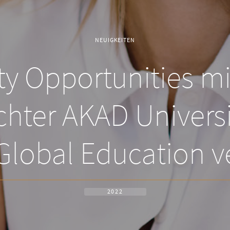
NEUIGKEITEN
y Opportunities mi
chter AKAD Univers
 Global Education v
2022