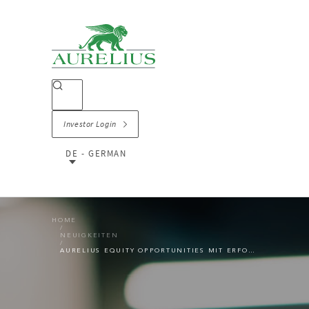
Investor Login
DE - GERMAN
HOME
NEUIGKEITEN
AURELIUS EQUITY OPPORTUNITIES MIT ERFOLGREICHEM JAHRESSTART: TOCHTER AKAD UNIVERSITY AN STRATEGEN GALILEO GLOBAL EDUCATION VERÄUSSERT